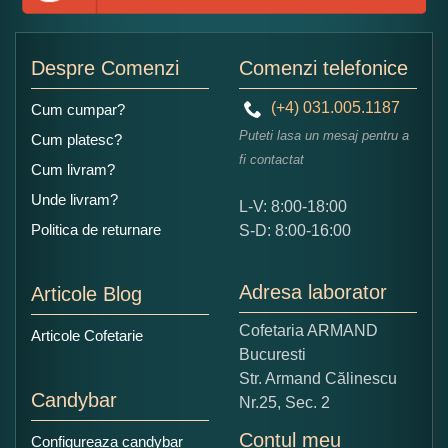
Adaugati o parere despre acest produs:
Despre Comenzi
Comenzi telefonice
(+4) 031.005.1187
Cum cumpar?
Puteti lasa un mesaj pentru a
Cum platesc?
fi contactat
Cum livram?
Unde livram?
L-V: 8:00-18:00
Ce nota acordati acestui produs?
Politica de returnare
S-D: 8:00-16:00
1
2
3
4
5
Nu tocmai bun
Excelent!
Adresa laborator
Articole Blog
Copiati alaturi numarul din imagine:
Cofetaria ARMAND
Articole Cofetarie
Bucuresti
Str. Armand Călinescu
Candybar
Nr.25, Sec. 2
Contul meu
Configureaza candybar