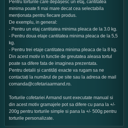
Pentru torturile care depășesc un etaj, cantitatea
minima poate fi mai mare decat cea selectabila
menționata pentru fiecare produs.
De exemplu, in general:
- Pentru un etaj cantitatea minima pleaca de la 3.0 kg.
- Pentru doua etaje cantitatea minima pleaca de la 5,5
kg.
- Pentru trei etaje cantitatea minima pleaca de la 8 kg.
Din acest motiv in functie de greutatea aleasa tortul
poate sa difere fata de imaginea prezentata.
Pentru detalii și cantități exacte va rugam sa ne
contactați la numărul de pe site sau la adresa de mail
comanda@cofetariaarmand.ro.
Torturile cofetariei Armand sunt executate manual si
din acest motiv gramajele pot sa difere cu pana la +/-
200g pentru torturile simple si pana la +/- 500g pentru
torturile personalizate.