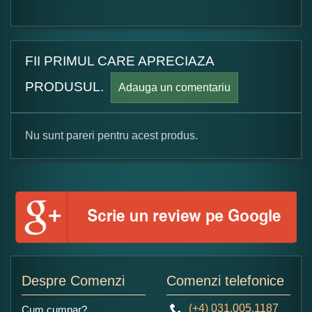
FII PRIMUL CARE APRECIAZA
PRODUSUL.
Adauga un comentariu
Nu sunt pareri pentru acest produs.
Formular pareri client
Numele dumneavoastra:
Adaugati o parere despre acest produs:
Despre Comenzi
Comenzi telefonice
(+4) 031.005.1187
Cum cumpar?