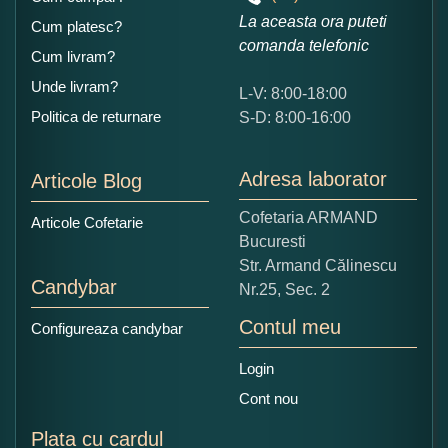
La aceasta ora puteti
Cum platesc?
comanda telefonic
Cum livram?
Unde livram?
L-V: 8:00-18:00
Ce nota acordati acestui produs?
Politica de returnare
S-D: 8:00-16:00
1
2
3
4
5
Nu tocmai bun
Excelent!
Adresa laborator
Articole Blog
Copiati alaturi numarul din imagine:
Cofetaria ARMAND
Articole Cofetarie
Bucuresti
Str. Armand Călinescu
Candybar
Nr.25, Sec. 2
Contul meu
Configureaza candybar
Login
Cont nou
Plata cu cardul