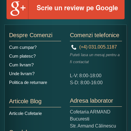
Numele dumneavoastra:
Adaugati o parere despre acest produs:
Despre Comenzi
Comenzi telefonice
(+4) 031.005.1187
Cum cumpar?
Puteti lasa un mesaj pentru a
Cum platesc?
fi contactat
Cum livram?
Unde livram?
L-V: 8:00-18:00
Ce nota acordati acestui produs?
Politica de returnare
S-D: 8:00-16:00
1
2
3
4
5
Nu tocmai bun
Excelent!
Adresa laborator
Articole Blog
Copiati alaturi numarul din imagine:
Cofetaria ARMAND
Articole Cofetarie
Bucuresti
Str. Armand Călinescu