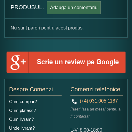
PRODUSUL.
Adauga un comentariu
Nu sunt pareri pentru acest produs.
Formular pareri client
Numele dumneavoastra:
Adaugati o parere despre acest produs:
Despre Comenzi
Comenzi telefonice
(+4) 031.005.1187
Cum cumpar?
Puteti lasa un mesaj pentru a
Cum platesc?
fi contactat
Cum livram?
Unde livram?
L-V: 8:00-18:00