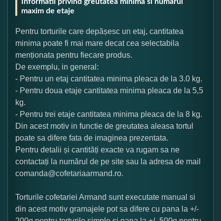
Informatii privind greutatea minima si numarul
maxim de etaje
Pentru torturile care depășesc un etaj, cantitatea
minima poate fi mai mare decat cea selectabila
menționata pentru fiecare produs.
De exemplu, in general:
- Pentru un etaj cantitatea minima pleaca de la 3.0 kg.
- Pentru doua etaje cantitatea minima pleaca de la 5,5
kg.
- Pentru trei etaje cantitatea minima pleaca de la 8 kg.
Din acest motiv in functie de greutatea aleasa tortul
poate sa difere fata de imaginea prezentata.
Pentru detalii și cantități exacte va rugam sa ne
contactați la numărul de pe site sau la adresa de mail
comanda@cofetariaarmand.ro.
Torturile cofetariei Armand sunt executate manual si
din acest motiv gramajele pot sa difere cu pana la +/-
200g pentru torturile simple si pana la +/- 500g pentru