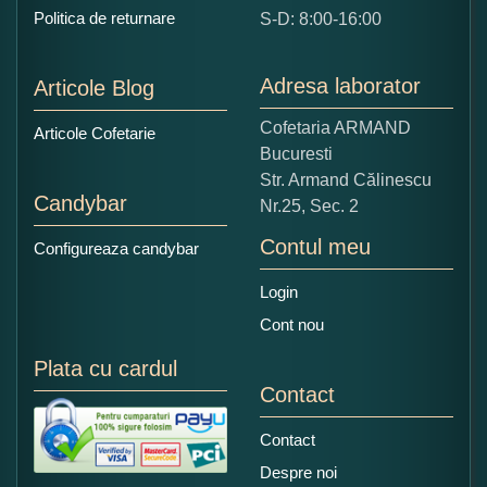
Ce nota acordati acestui produs?
Politica de returnare
S-D: 8:00-16:00
1
2
3
4
5
Nu tocmai bun
Excelent!
Adresa laborator
Articole Blog
Copiati alaturi numarul din imagine:
Cofetaria ARMAND
Articole Cofetarie
Bucuresti
Str. Armand Călinescu
Candybar
Nr.25, Sec. 2
Contul meu
Configureaza candybar
Login
Cont nou
Plata cu cardul
Contact
Contact
Despre noi