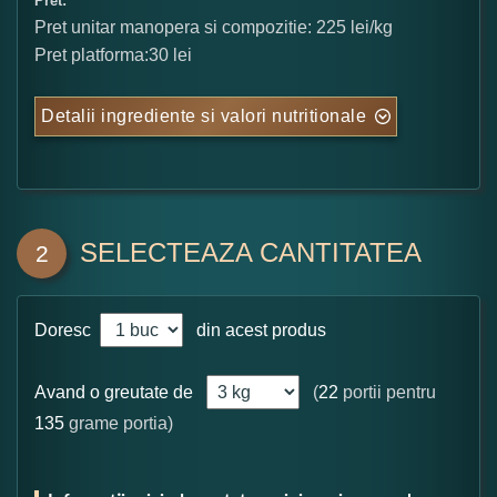
Pret:
Pret unitar manopera si compozitie: 225 lei/kg
Pret platforma:30 lei
Detalii ingrediente si valori nutritionale
SELECTEAZA CANTITATEA
2
Doresc
din acest produs
Avand o greutate de
(
22
portii pentru
135
grame portia)