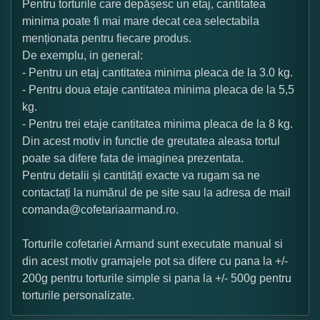
Pentru torturile care depășesc un etaj, cantitatea
minima poate fi mai mare decat cea selectabila
menționata pentru fiecare produs.
De exemplu, in general:
- Pentru un etaj cantitatea minima pleaca de la 3.0 kg.
- Pentru doua etaje cantitatea minima pleaca de la 5,5
kg.
- Pentru trei etaje cantitatea minima pleaca de la 8 kg.
Din acest motiv in functie de greutatea aleasa tortul
poate sa difere fata de imaginea prezentata.
Pentru detalii și cantități exacte va rugam sa ne
contactați la numărul de pe site sau la adresa de mail
comanda@cofetariaarmand.ro.
Torturile cofetariei Armand sunt executate manual si
din acest motiv gramajele pot sa difere cu pana la +/-
200g pentru torturile simple si pana la +/- 500g pentru
torturile personalizate.