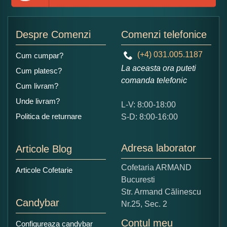
Adaugati o parere despre acest produs:
Despre Comenzi
Comenzi telefonice
(+4) 031.005.1187
Cum cumpar?
La aceasta ora puteti
Cum platesc?
comanda telefonic
Cum livram?
Unde livram?
L-V: 8:00-18:00
Ce nota acordati acestui produs?
Politica de returnare
S-D: 8:00-16:00
1
2
3
4
5
Nu tocmai bun
Excelent!
Adresa laborator
Articole Blog
Copiati alaturi numarul din imagine:
Cofetaria ARMAND
Articole Cofetarie
Bucuresti
Str. Armand Călinescu
Candybar
Nr.25, Sec. 2
Contul meu
Configureaza candybar