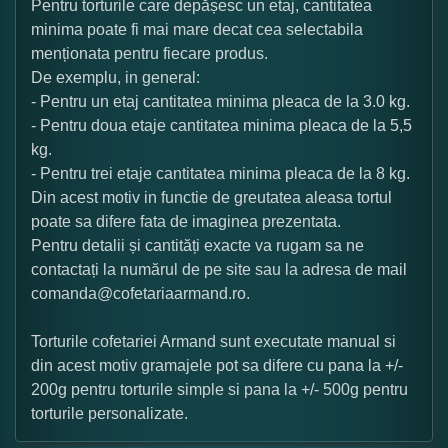
Pentru torturile care depășesc un etaj, cantitatea
minima poate fi mai mare decat cea selectabila
menționata pentru fiecare produs.
De exemplu, in general:
- Pentru un etaj cantitatea minima pleaca de la 3.0 kg.
- Pentru doua etaje cantitatea minima pleaca de la 5,5
kg.
- Pentru trei etaje cantitatea minima pleaca de la 8 kg.
Din acest motiv in functie de greutatea aleasa tortul
poate sa difere fata de imaginea prezentata.
Pentru detalii și cantități exacte va rugam sa ne
contactați la numărul de pe site sau la adresa de mail
comanda@cofetariaarmand.ro.
Torturile cofetariei Armand sunt executate manual si
din acest motiv gramajele pot sa difere cu pana la +/-
200g pentru torturile simple si pana la +/- 500g pentru
torturile personalizate.