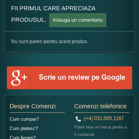
FII PRIMUL CARE APRECIAZA
PRODUSUL.
Adauga un comentariu
Nu sunt pareri pentru acest produs.
Formular pareri client
Numele dumneavoastra:
Adaugati o parere despre acest produs:
Despre Comenzi
Comenzi telefonice
(+4) 031.005.1187
Cum cumpar?
Puteti lasa un mesaj pentru a
Cum platesc?
fi contactat
Cum livram?