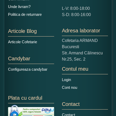
Unde livram?
L-V: 8:00-18:00
Ce nota acordati acestui produs?
Politica de returnare
S-D: 8:00-16:00
1
2
3
4
5
Nu tocmai bun
Excelent!
Adresa laborator
Articole Blog
Copiati alaturi numarul din imagine:
Cofetaria ARMAND
Articole Cofetarie
Bucuresti
Str. Armand Călinescu
Candybar
Nr.25, Sec. 2
Contul meu
Configureaza candybar
Login
Cont nou
Plata cu cardul
Contact
Contact