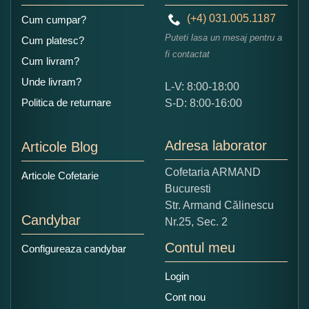
(+4) 031.005.1187
Cum cumpar?
Puteti lasa un mesaj pentru a
Cum platesc?
fi contactat
Cum livram?
Unde livram?
L-V: 8:00-18:00
Ce nota acordati acestui produs?
Politica de returnare
S-D: 8:00-16:00
1
2
3
4
5
Nu tocmai bun
Excelent!
Adresa laborator
Articole Blog
Copiati alaturi numarul din imagine:
Cofetaria ARMAND
Articole Cofetarie
Bucuresti
Str. Armand Călinescu
Candybar
Nr.25, Sec. 2
Contul meu
Configureaza candybar
Login
Cont nou