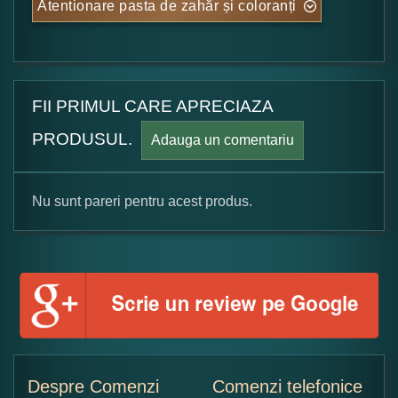
Atentionare pasta de zahăr și coloranți
FII PRIMUL CARE APRECIAZA
PRODUSUL.
Adauga un comentariu
Nu sunt pareri pentru acest produs.
Formular pareri client
Numele dumneavoastra:
Adaugati o parere despre acest produs:
Despre Comenzi
Comenzi telefonice