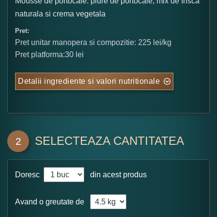
Mousse de portocale: piure de portocale, mix de frisca
naturala si crema vegetala
Pret:
Pret unitar manopera si compozitie: 225 lei/kg
Pret platforma:30 lei
Detalii ingrediente si valori nutritionale
SELECTEAZA CANTITATEA
2
Doresc
din acest produs
Avand o greutate de