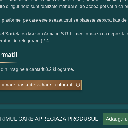
rile si figurinele sunt realizate manual si de aceea pot varia ca p
l platformei pe care este asezat torul se plateste separat fata de 
ie! Societatea Maison Armand S.R.L. mentioneaza ca depozitarea t
raturi de refrigerare (2-4
ormatii
l din imagine a cantarit 8,2 kilograme.
tionare pasta de zahăr și coloranți
 PRIMUL CARE APRECIAZA PRODUSUL.
Adauga u