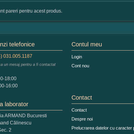
nt pareri pentru acest produs.
mular pareri client
mele dumneavoastra:
zi telefonice
Contul meu
) 031.005.1187
Login
sa un mesaj pentru a fi contactat
Cont nou
augati o parere despre acest produs:
00-18:00
00-16:00
Contact
a laborator
Contact
ria ARMAND Bucuresti
 nota acordati acestui produs?
Despre noi
mand Călinescu
2
3
4
5
Prelucrarea datelor cu caracter
Sec. 2
tocmai bun
Excelent!