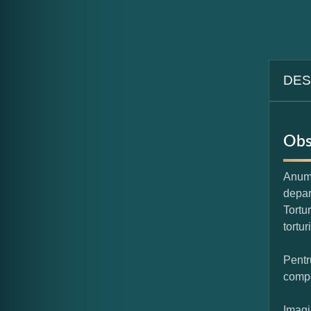
DES
Obs
Anumi
depar
Tortu
tortur
Pentr
compo
Imagi