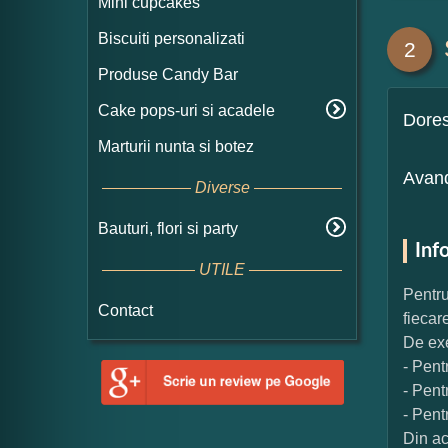
Mini cupcakes
Biscuiti personalizati
2
Produse Candy Bar
Cake pops-uri si acadele
Dore
Marturii nunta si botez
Avand
Diverse
Bauturi, flori si party
Inf
UTILE
Pentru
Contact
fiecar
De exe
- Pent
- Pent
- Pent
Din ac