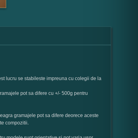
st lucru se stabileste impreuna cu colegii de la
ramajele pot sa difere cu +/- 500g pentru
neagra gramajele pot sa difere deorece aceste
te compozitii.
ru modele sunt orientative si pot varia usor.