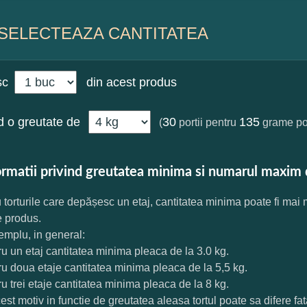
SELECTEAZA CANTITATEA
sc
din acest produs
 o greutate de
30
135
(
portii pentru
grame por
ormatii privind greutatea minima si numarul maxim 
 torturile care depășesc un etaj, cantitatea minima poate fi mai
e produs.
mplu, in general:
ru un etaj cantitatea minima pleaca de la 3.0 kg.
ru doua etaje cantitatea minima pleaca de la 5,5 kg.
ru trei etaje cantitatea minima pleaca de la 8 kg.
est motiv in functie de greutatea aleasa tortul poate sa difere f