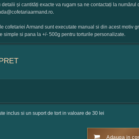
 detalii și cantități exacte va rugam sa ne contactați la numărul
da@cofetariaarmand.ro.
ile cofetariei Armand sunt executate manual si din acest motiv g
ile simple si pana la +/- 500g pentru torturile personalizate.
PRET
ste inclus si un suport de tort in valoare de 30 lei
Adauga in co