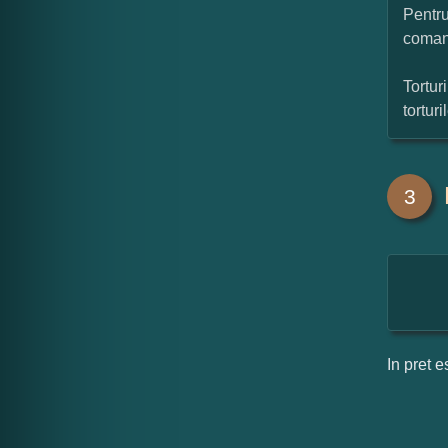
Pentru
coman
Tortur
tortur
3
In pret e