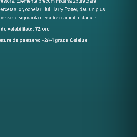
cestora. Elemente precum masina zburatoare,
Cercetasilor, ochelarii lui Harry Potter, dau un plus
e si cu siguranta iti vor trezi amintiri placute.
e valabilitate: 72 ore
tura de pastrare: +2/+4 grade Celsius