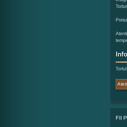
Tortu
Pretu
Atent
tempe
Inf
Tortu
Aten
FII