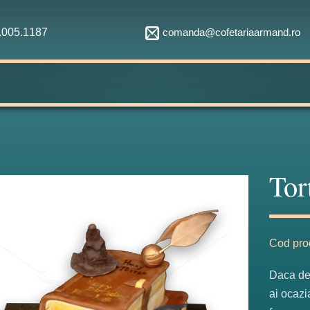
comanda@cofetariaarmand.ro
1.005.1187
Tor
Fabulos
Cod pro
Daca de 
ai ocazi