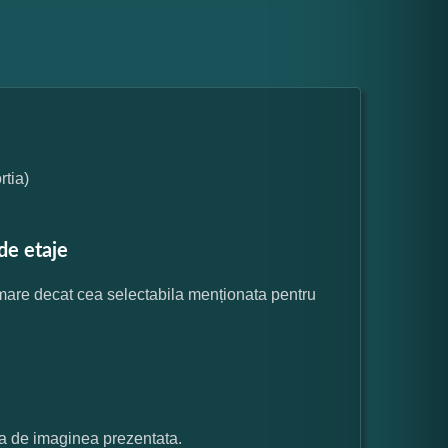
tia)
de etaje
 mare decat cea selectabila menționata pentru
ata de imaginea prezentata.