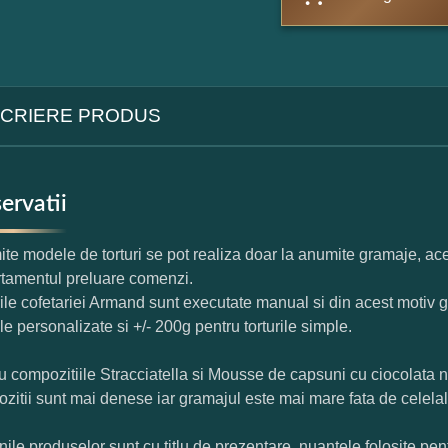
CRIERE PRODUS
ervatii
te modele de torturi se pot realiza doar la anumite gramaje, ace
tamentul preluare comenzi.
rile cofetariei Armand sunt executate manual si din acest motiv g
ile personalizate si +/- 200g pentru torturile simple.
u compozitiile Stracciatella si Mousse de capsuni cu ciocolata 
zitii sunt mai denese iar gramajul este mai mare fata de celelal
nile produselor sunt cu titlu de prezentare, nuantele folosite pent