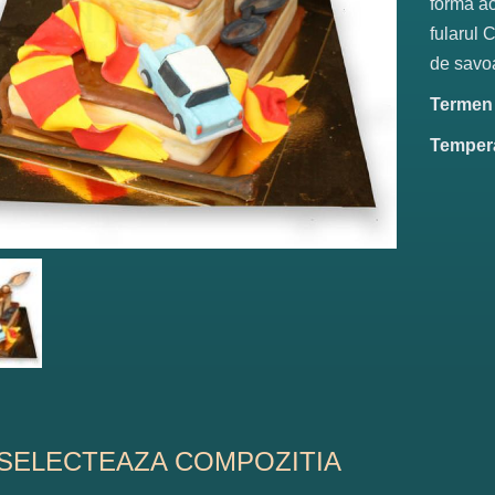
forma a
fularul 
de savoar
Termen d
Tempera
SELECTEAZA COMPOZITIA