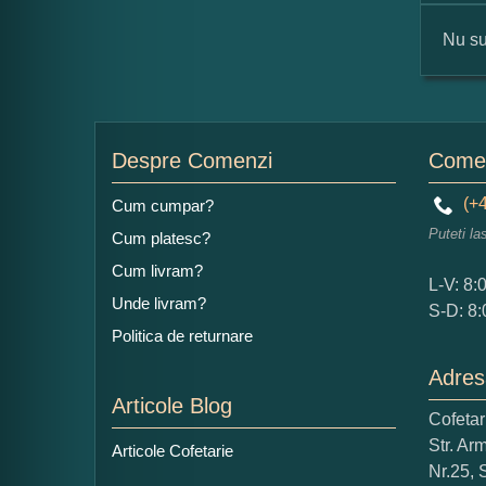
Nu su
For
Nu
Despre Comenzi
Comen
(+4
Cum cumpar?
Puteti la
Cum platesc?
Ad
Cum livram?
L-V: 8:
Unde livram?
S-D: 8:
Politica de returnare
Adres
Articole Blog
Cofeta
Ce
Str. Ar
Articole Cofetarie
1
Nr.25, 
Nu 