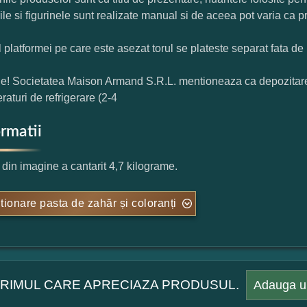
rile si figurinele sunt realizate manual si de aceea pot varia ca p
l platformei pe care este asezat torul se plateste separat fata de 
ie! Societatea Maison Armand S.R.L. mentioneaza ca depozitarea t
raturi de refrigerare (2-4
ormatii
l din imagine a cantarit 4,7 kilograme.
tionare pasta de zahăr și coloranți
 PRIMUL CARE APRECIAZA PRODUSUL.
Adauga u