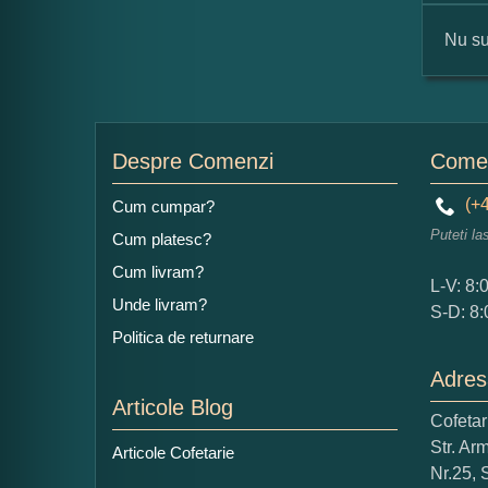
Nu su
For
Nu
Despre Comenzi
Comen
(+4
Cum cumpar?
Puteti la
Cum platesc?
Ad
Cum livram?
L-V: 8:
Unde livram?
S-D: 8:
Politica de returnare
Adres
Articole Blog
Cofeta
Ce
Str. Ar
Articole Cofetarie
1
Nr.25, 
Nu 