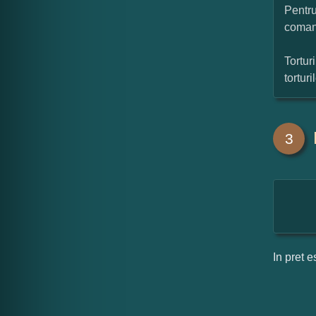
Pentru
coman
Tortur
tortur
3
In pret e