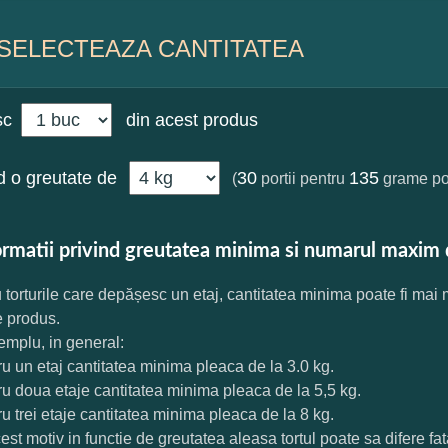
SELECTEAZA CANTITATEA
sc
din acest produs
 o greutate de
30
135
(
portii pentru
grame por
ormatii privind greutatea minima si numarul maxim 
 torturile care depășesc un etaj, cantitatea minima poate fi mai
e produs.
mplu, in general:
ru un etaj cantitatea minima pleaca de la 3.0 kg.
ru doua etaje cantitatea minima pleaca de la 5,5 kg.
ru trei etaje cantitatea minima pleaca de la 8 kg.
est motiv in functie de greutatea aleasa tortul poate sa difere f