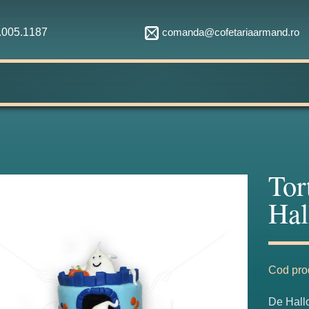
comanda@cofetariaarmand.ro
1.005.1187
Tor
Fabulos
Hal
Cod pro
De Hallo