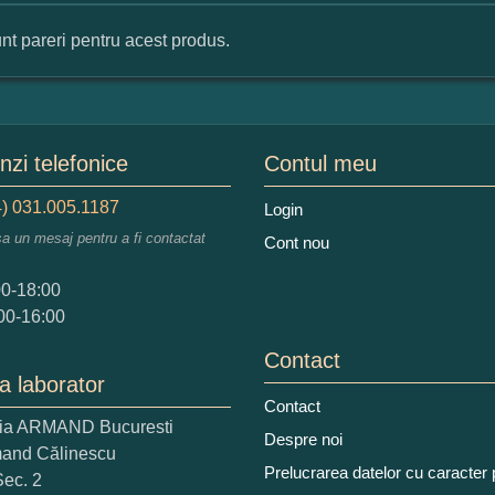
nt pareri pentru acest produs.
mular pareri client
mele dumneavoastra:
zi telefonice
Contul meu
) 031.005.1187
Login
sa un mesaj pentru a fi contactat
Cont nou
augati o parere despre acest produs:
00-18:00
00-16:00
Contact
a laborator
Contact
ria ARMAND Bucuresti
 nota acordati acestui produs?
Despre noi
mand Călinescu
2
3
4
5
Prelucrarea datelor cu caracter
Sec. 2
tocmai bun
Excelent!