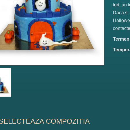
tort, un
Daca si 
Hallowee
contacte
Termen d
Tempera
SELECTEAZA COMPOZITIA