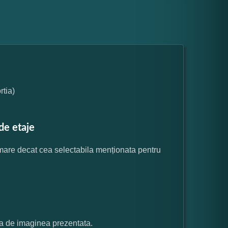
tia)
de etaje
 mare decat cea selectabila menționata pentru
ata de imaginea prezentata.