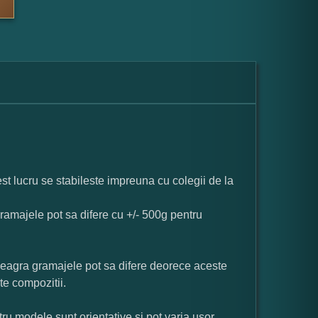
st lucru se stabileste impreuna cu colegii de la
ramajele pot sa difere cu +/- 500g pentru
neagra gramajele pot sa difere deorece aceste
te compozitii.
ru modele sunt orientative si pot varia usor.