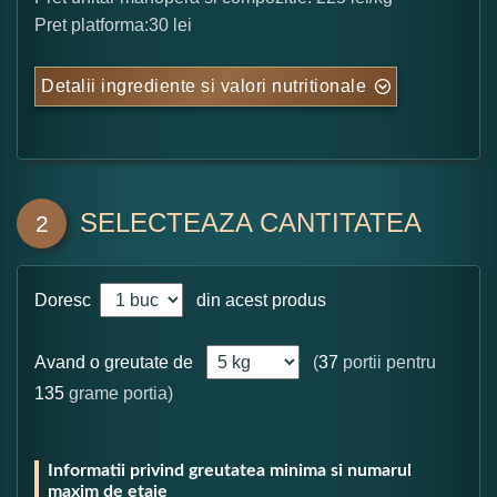
Pret platforma:30 lei
Detalii ingrediente si valori nutritionale
SELECTEAZA CANTITATEA
2
Doresc
din acest produs
Avand o greutate de
(
37
portii pentru
135
grame portia)
Informatii privind greutatea minima si numarul
maxim de etaje