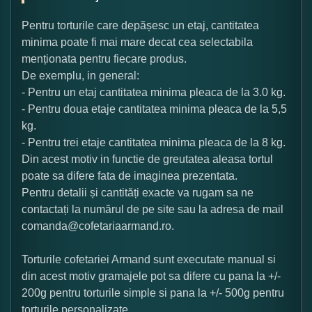
Pentru torturile care depășesc un etaj, cantitatea
minima poate fi mai mare decat cea selectabila
menționata pentru fiecare produs.
De exemplu, in general:
- Pentru un etaj cantitatea minima pleaca de la 3.0 kg.
- Pentru doua etaje cantitatea minima pleaca de la 5,5
kg.
- Pentru trei etaje cantitatea minima pleaca de la 8 kg.
Din acest motiv in functie de greutatea aleasa tortul
poate sa difere fata de imaginea prezentata.
Pentru detalii și cantități exacte va rugam sa ne
contactați la numărul de pe site sau la adresa de mail
comanda@cofetariaarmand.ro.
Torturile cofetariei Armand sunt executate manual si
din acest motiv gramajele pot sa difere cu pana la +/-
200g pentru torturile simple si pana la +/- 500g pentru
torturile personalizate.