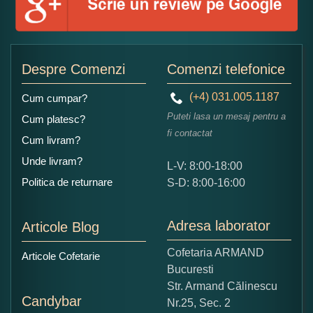
Adaugati o parere despre acest produs:
Despre Comenzi
Comenzi telefonice
(+4) 031.005.1187
Cum cumpar?
Puteti lasa un mesaj pentru a
Cum platesc?
fi contactat
Cum livram?
Unde livram?
L-V: 8:00-18:00
Ce nota acordati acestui produs?
Politica de returnare
S-D: 8:00-16:00
1
2
3
4
5
Nu tocmai bun
Excelent!
Adresa laborator
Articole Blog
Copiati alaturi numarul din imagine:
Cofetaria ARMAND
Articole Cofetarie
Bucuresti
Str. Armand Călinescu
Candybar
Nr.25, Sec. 2