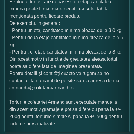
Pentru torturile care depășesc un etaj, cantitatea
minima poate fi mai mare decat cea selectabila
menționata pentru fiecare produs.
De exemplu, in general:
- Pentru un etaj cantitatea minima pleaca de la 3.0 kg.
- Pentru doua etaje cantitatea minima pleaca de la 5,5
kg.
- Pentru trei etaje cantitatea minima pleaca de la 8 kg.
Din acest motiv in functie de greutatea aleasa tortul
poate sa difere fata de imaginea prezentata.
Pentru detalii și cantități exacte va rugam sa ne
contactați la numărul de pe site sau la adresa de mail
comanda@cofetariaarmand.ro.
Torturile cofetariei Armand sunt executate manual si
din acest motiv gramajele pot sa difere cu pana la +/-
200g pentru torturile simple si pana la +/- 500g pentru
torturile personalizate.