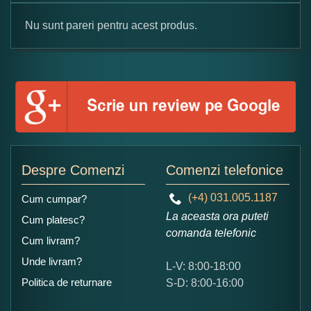
Nu sunt pareri pentru acest produs.
Formular pareri client
Numele dumneavoastra:
Adaugati o parere despre acest produs:
Despre Comenzi
Comenzi telefonice
(+4) 031.005.1187
Cum cumpar?
La aceasta ora puteti
Cum platesc?
comanda telefonic
Cum livram?
Unde livram?
L-V: 8:00-18:00
Ce nota acordati acestui produs?
Politica de returnare
S-D: 8:00-16:00
1
2
3
4
5
Nu tocmai bun
Excelent!