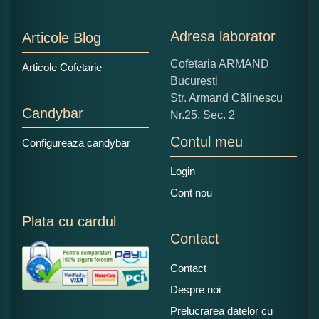
1
2
3
4
5
Nu tocmai bun
Excelent!
Adresa laborator
Articole Blog
Copiati alaturi numarul din imagine:
Cofetaria ARMAND
Articole Cofetarie
Bucuresti
Str. Armand Călinescu
Candybar
Nr.25, Sec. 2
Contul meu
Configureaza candybar
Login
Cont nou
Plata cu cardul
Contact
Contact
Despre noi
Prelucrarea datelor cu