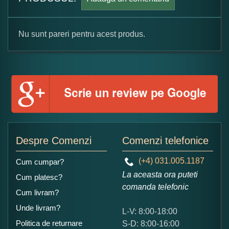
Nu sunt pareri pentru acest produs.
Formular pareri client
Numele dumneavoastra:
Adaugati o parere despre acest produs:
Despre Comenzi
Comenzi telefonice
(+4) 031.005.1187
Cum cumpar?
La aceasta ora puteti
Cum platesc?
comanda telefonic
Cum livram?
Unde livram?
L-V: 8:00-18:00
Ce nota acordati acestui produs?
Politica de returnare
S-D: 8:00-16:00