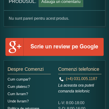
PRODUSUL.
Adauga un comentariu
Nu sunt pareri pentru acest produs.
Formular pareri client
Numele dumneavoastra:
Adaugati o parere despre acest produs:
Despre Comenzi
Comenzi telefonice
(+4) 031.005.1187
Cum cumpar?
La aceasta ora puteti
Cum platesc?
comanda telefonic
Cum livram?
Unde livram?
L-V: 8:00-18:00
Ce nota acordati acestui produs?
Politica de returnare
S-D: 8:00-16:00