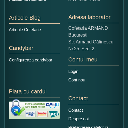
1
2
3
4
5
Nu tocmai bun
Excelent!
Adresa laborator
Articole Blog
Copiati alaturi numarul din imagine:
Cofetaria ARMAND
Articole Cofetarie
Bucuresti
Str. Armand Călinescu
Candybar
Nr.25, Sec. 2
Contul meu
Configureaza candybar
Login
Cont nou
Plata cu cardul
Contact
Contact
Despre noi
Prelucrarea datelor cu