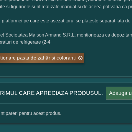
rile si figurinele sunt realizate manual si de aceea pot varia ca p
l platformei pe care este asezat torul se plateste separat fata de 
ie! Societatea Maison Armand S.R.L. mentioneaza ca depozitarea t
raturi de refrigerare (2-4
tionare pasta de zahăr și coloranți
 PRIMUL CARE APRECIAZA PRODUSUL.
Adauga u
nt pareri pentru acest produs.
mular pareri client