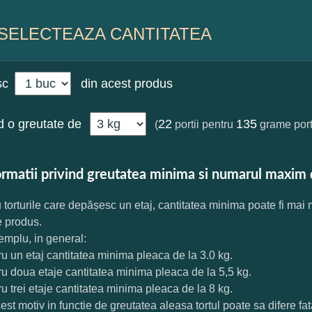
SELECTEAZA CANTITATEA
sc
din acest produs
 o greutate de
22
135
(
portii pentru
grame port
ormatii privind greutatea minima si numarul maxim 
 torturile care depășesc un etaj, cantitatea minima poate fi mai
e produs.
mplu, in general:
ru un etaj cantitatea minima pleaca de la 3.0 kg.
ru doua etaje cantitatea minima pleaca de la 5,5 kg.
ru trei etaje cantitatea minima pleaca de la 8 kg.
est motiv in functie de greutatea aleasa tortul poate sa difere f