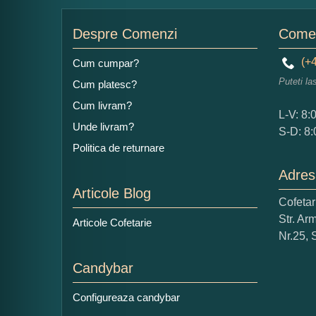
Nu
Despre Comenzi
Comen
(+4
Cum cumpar?
Puteti la
Cum platesc?
Ad
Cum livram?
L-V: 8:
Unde livram?
S-D: 8:
Politica de returnare
Adres
Articole Blog
Cofeta
Ce
Str. Ar
Articole Cofetarie
1
Nr.25, 
Nu 
Candybar
Cop
Configureaza candybar