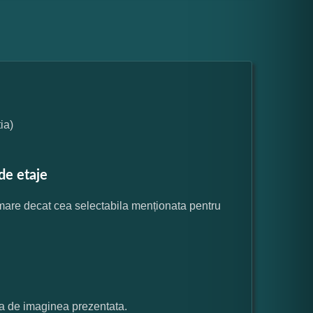
ia)
de etaje
 mare decat cea selectabila menționata pentru
ata de imaginea prezentata.