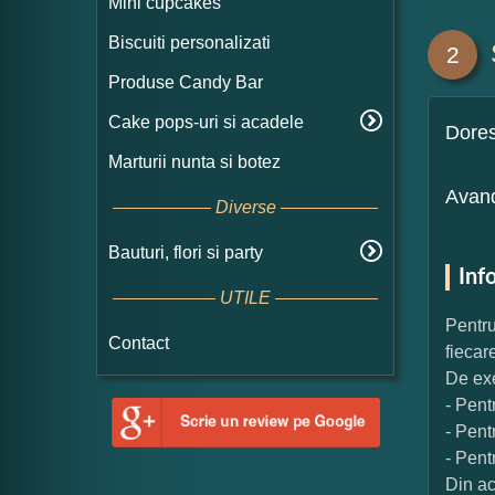
Mini cupcakes
Biscuiti personalizati
2
Produse Candy Bar
Cake pops-uri si acadele
Dore
Marturii nunta si botez
Avand
Diverse
Bauturi, flori si party
Inf
UTILE
Pentru
Contact
fiecar
De exe
- Pent
- Pent
- Pent
Din ac