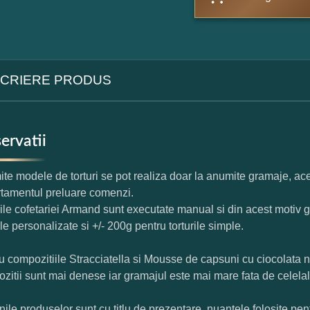
CRIERE PRODUS
ervatii
te modele de torturi se pot realiza doar la anumite gramaje, ace
tamentul preluare comenzi.
rile cofetariei Armand sunt executate manual si din acest motiv g
ile personalizate si +/- 200g pentru torturile simple.
u compozitiile Stracciatella si Mousse de capsuni cu ciocolata 
zitii sunt mai denese iar gramajul este mai mare fata de celelal
nile produselor sunt cu titlu de prezentare, nuantele folosite pent