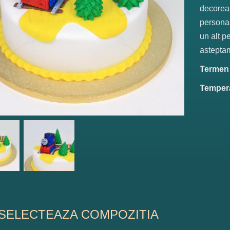
decoreaz
personal
un alt p
astepta
Termen d
Tempera
SELECTEAZA COMPOZITIA