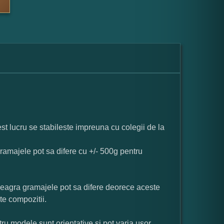
st lucru se stabileste impreuna cu colegii de la
ramajele pot sa difere cu +/- 500g pentru
neagra gramajele pot sa difere deorece aceste
te compozitii.
ru modele sunt orientative si pot varia usor.