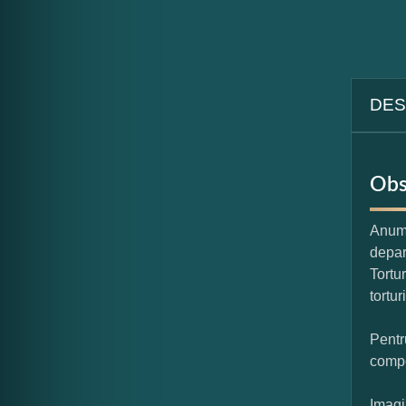
DES
Obs
Anumi
depar
Tortu
tortur
Pentr
compo
Imagi