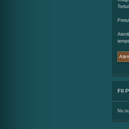
Tortu
Pretu
Atent
tempe
Aten
FII
Nu su
For