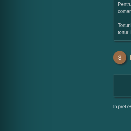
Pentru
coman
Tortur
tortur
3
In pret e