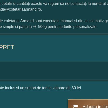
 detalii și cantități exacte va rugam sa ne contactați la numărul
da@cofetariaarmand.ro.
ile cofetariei Armand sunt executate manual si din acest motiv g
ile simple si pana la +/- 500g pentru torturile personalizate.
PRET
ste inclus si un suport de tort in valoare de 30 lei
Adauga in co