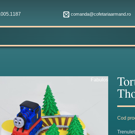
comanda@cofetariaarmand.ro
1.005.1187
Tor
Fabulos
Th
Cod pro
Trenulet