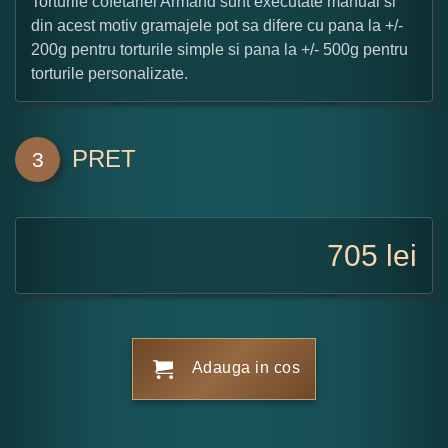
Torturile cofetariei Armand sunt executate manual si
din acest motiv gramajele pot sa difere cu pana la +/-
200g pentru torturile simple si pana la +/- 500g pentru
torturile personalizate.
PRET
3
705
lei
Adauga in cos