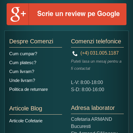
Numele dumneavoastra:
Adaugati o parere despre acest produs:
Despre Comenzi
Comenzi telefonice
(+4) 031.005.1187
Cum cumpar?
Puteti lasa un mesaj pentru a
Cum platesc?
fi contactat
Cum livram?
Unde livram?
L-V: 8:00-18:00
Ce nota acordati acestui produs?
Politica de returnare
S-D: 8:00-16:00
1
2
3
4
5
Nu tocmai bun
Excelent!
Adresa laborator
Articole Blog
Copiati alaturi numarul din imagine:
Cofetaria ARMAND
Articole Cofetarie
Bucuresti