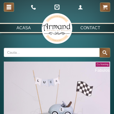
ACASA
CONTACT
Cu frosting
Fabulos