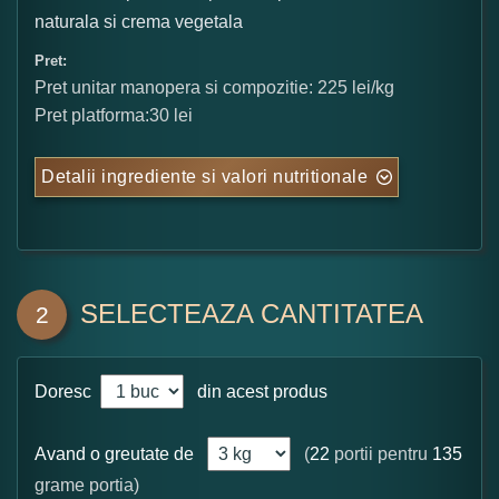
naturala si crema vegetala
Pret:
Pret unitar manopera si compozitie: 225 lei/kg
Pret platforma:30 lei
Detalii ingrediente si valori nutritionale
SELECTEAZA CANTITATEA
2
Doresc
din acest produs
Avand o greutate de
(
22
portii pentru
135
grame portia)