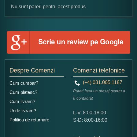
Nu sunt pareri pentru acest produs.
Formular pareri client
Numele dumneavoastra:
Adaugati o parere despre acest produs:
Despre Comenzi
Comenzi telefonice
(+4) 031.005.1187
Cum cumpar?
Puteti lasa un mesaj pentru a
Cum platesc?
fi contactat
Cum livram?
Unde livram?
L-V: 8:00-18:00
Ce nota acordati acestui produs?
Politica de returnare
S-D: 8:00-16:00
1
2
3
4
5
Nu tocmai bun
Excelent!