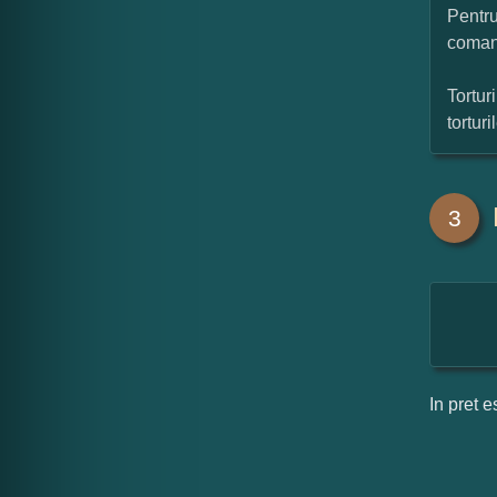
Pentru
coman
Tortur
tortur
3
In pret e