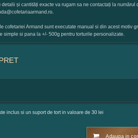
 detalii și cantități exacte va rugam sa ne contactați la numărul
da@cofetariaarmand.ro.
ile cofetariei Armand sunt executate manual si din acest motiv g
ile simple si pana la +/- 500g pentru torturile personalizate.
PRET
ste inclus si un suport de tort in valoare de 30 lei
Adauga in co