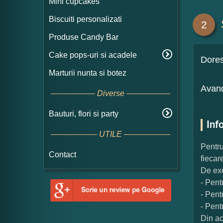
Mini cupcakes
Biscuiti personalizati
2
Produse Candy Bar
Cake pops-uri si acadele
Dore
Marturii nunta si botez
Avand
Diverse
Bauturi, flori si party
Inf
UTILE
Pentru
Contact
fiecar
De exe
- Pent
- Pent
- Pent
Din ac