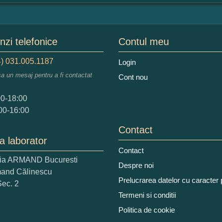
mular pareri client
mele dumneavoastra:
zi telefonice
Contul meu
) 031.005.1187
Login
sa un mesaj pentru a fi contactat
Cont nou
augati o parere despre acest produs:
00-18:00
00-16:00
Contact
a laborator
Contact
ria ARMAND Bucuresti
 nota acordati acestui produs?
Despre noi
mand Călinescu
2
3
4
5
Prelucrarea datelor cu caracter
Sec. 2
tocmai bun
Excelent!
Termeni si conditii
Politica de cookie
iati alaturi numarul din imagine: