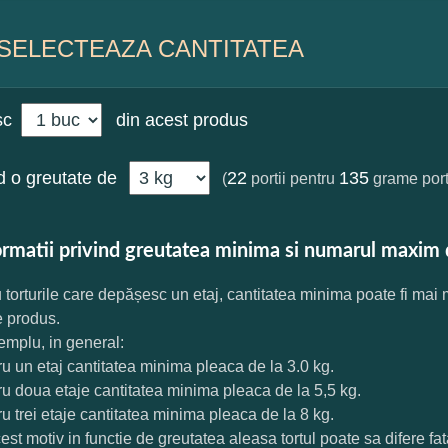
SELECTEAZA CANTITATEA
sc
din acest produs
 o greutate de
22
135
(
portii pentru
grame port
ormatii privind greutatea minima si numarul maxim 
 torturile care depășesc un etaj, cantitatea minima poate fi mai
e produs.
mplu, in general:
ru un etaj cantitatea minima pleaca de la 3.0 kg.
ru doua etaje cantitatea minima pleaca de la 5,5 kg.
ru trei etaje cantitatea minima pleaca de la 8 kg.
est motiv in functie de greutatea aleasa tortul poate sa difere f