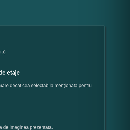
ia)
de etaje
 mare decat cea selectabila menționata pentru
ata de imaginea prezentata.