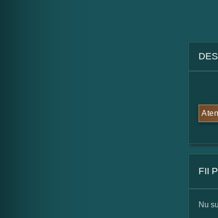
DES
Aten
FII
Nu su