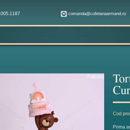
comanda@cofetariaarmand.ro
1.005.1187
Tor
Fabulos
Cur
Cod pro
Prima a