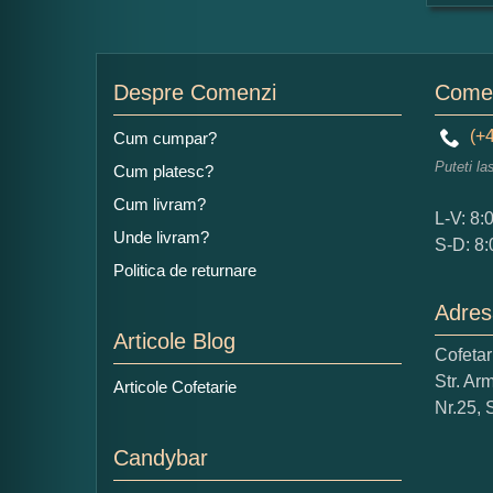
For
Nu
Despre Comenzi
Comen
(+4
Cum cumpar?
Puteti la
Cum platesc?
Ad
Cum livram?
L-V: 8:
Unde livram?
S-D: 8:
Politica de returnare
Adres
Articole Blog
Cofeta
Ce
Str. Ar
Articole Cofetarie
1
Nr.25, 
Nu 
Candybar
Cop