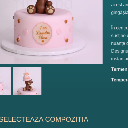
acest an
gingășia
În centr
susține 
nuanțe c
Designul
instantan
Termen d
Tempera
SELECTEAZA COMPOZITIA