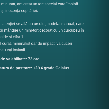
 minunat, am creat un tort special care îmbină
 și inocența copilăriei.
ul atenției se află un ursuleț modelat manual, care
cu mândrie un mini-tort decorat cu un curcubeu în
alde și cifra 1.
 curat, minimalist dar de impact, va cuceri
eu toți invitații.
e valabilitate: 72 ore
tura de pastrare: +2/+4 grade Celsius