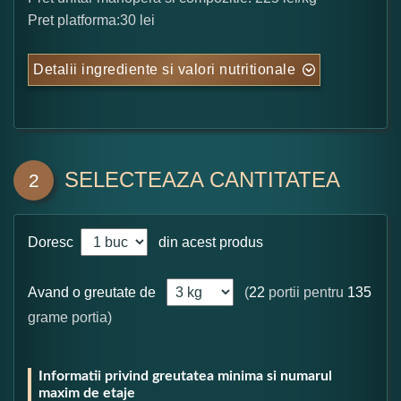
Pret platforma:30 lei
Detalii ingrediente si valori nutritionale
SELECTEAZA CANTITATEA
2
Doresc
din acest produs
Avand o greutate de
(
22
portii pentru
135
grame portia)
Informatii privind greutatea minima si numarul
maxim de etaje