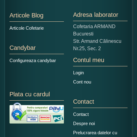
Nu tocmai bun
Excelent!
Adresa laborator
Articole Blog
Copiati alaturi numarul din imagine:
Cofetaria ARMAND
Articole Cofetarie
Bucuresti
Str. Armand Călinescu
Candybar
Nr.25, Sec. 2
Contul meu
Configureaza candybar
Login
Cont nou
Plata cu cardul
Contact
Contact
Despre noi
Prelucrarea datelor cu