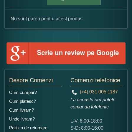
Nu sunt pareri pentru acest produs.
Formular pareri client
Numele dumneavoastra:
Adaugati o parere despre acest produs:
Despre Comenzi
Comenzi telefonice
(+4) 031.005.1187
Cum cumpar?
La aceasta ora puteti
Cum platesc?
comanda telefonic
Cum livram?
Unde livram?
L-V: 8:00-18:00
Ce nota acordati acestui produs?
Politica de returnare
S-D: 8:00-16:00
1
2
3
4
5