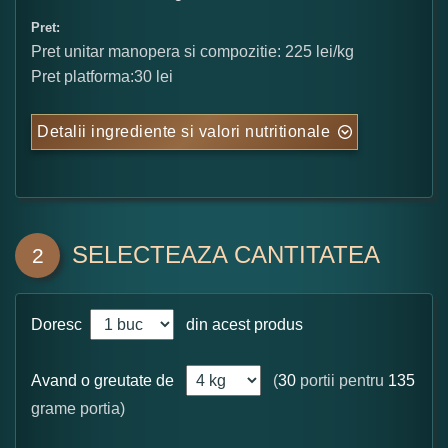
Pret:
Pret unitar manopera si compozitie: 225 lei/kg
Pret platforma:30 lei
Detalii ingrediente si valori nutritionale
SELECTEAZA CANTITATEA
2
Doresc
din acest produs
Avand o greutate de
(
30
portii pentru
135
grame portia)