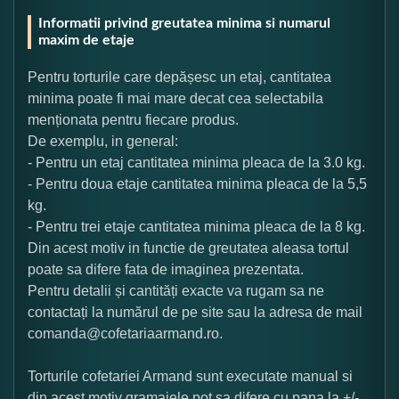
Informatii privind greutatea minima si numarul
maxim de etaje
Pentru torturile care depășesc un etaj, cantitatea
minima poate fi mai mare decat cea selectabila
menționata pentru fiecare produs.
De exemplu, in general:
- Pentru un etaj cantitatea minima pleaca de la 3.0 kg.
- Pentru doua etaje cantitatea minima pleaca de la 5,5
kg.
- Pentru trei etaje cantitatea minima pleaca de la 8 kg.
Din acest motiv in functie de greutatea aleasa tortul
poate sa difere fata de imaginea prezentata.
Pentru detalii și cantități exacte va rugam sa ne
contactați la numărul de pe site sau la adresa de mail
comanda@cofetariaarmand.ro.
Torturile cofetariei Armand sunt executate manual si
din acest motiv gramajele pot sa difere cu pana la +/-