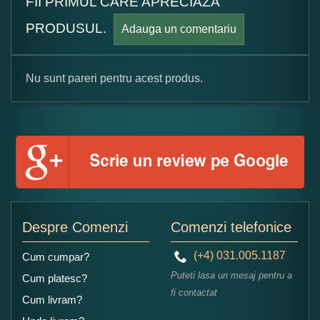
FII PRIMUL CARE APRECIAZA
PRODUSUL.
Adauga un comentariu
Nu sunt pareri pentru acest produs.
Formular pareri client
Numele dumneavoastra:
Adaugati o parere despre acest produs:
Despre Comenzi
Comenzi telefonice
(+4) 031.005.1187
Cum cumpar?
Puteti lasa un mesaj pentru a
Cum platesc?
fi contactat
Cum livram?