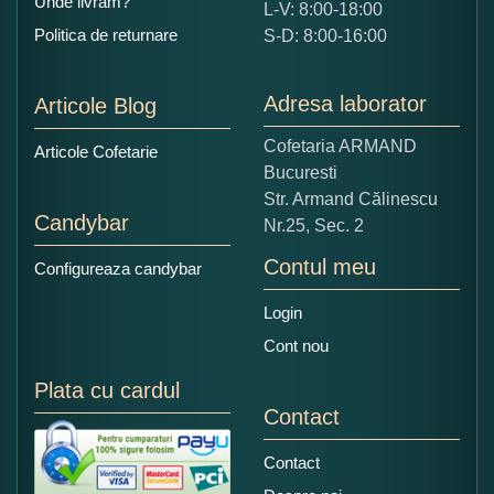
Unde livram?
L-V: 8:00-18:00
Ce nota acordati acestui produs?
Politica de returnare
S-D: 8:00-16:00
1
2
3
4
5
Nu tocmai bun
Excelent!
Adresa laborator
Articole Blog
Copiati alaturi numarul din imagine:
Cofetaria ARMAND
Articole Cofetarie
Bucuresti
Str. Armand Călinescu
Candybar
Nr.25, Sec. 2
Contul meu
Configureaza candybar
Login
Cont nou
Plata cu cardul
Contact
Contact