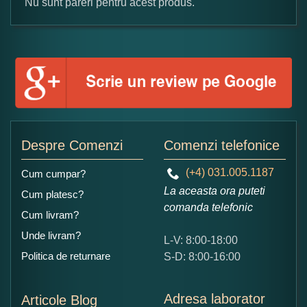
Nu sunt pareri pentru acest produs.
Formular pareri client
Numele dumneavoastra:
Adaugati o parere despre acest produs:
Despre Comenzi
Comenzi telefonice
(+4) 031.005.1187
Cum cumpar?
La aceasta ora puteti
Cum platesc?
comanda telefonic
Cum livram?
Unde livram?
L-V: 8:00-18:00
Ce nota acordati acestui produs?
Politica de returnare
S-D: 8:00-16:00
1
2
3
4
5
Nu tocmai bun
Excelent!
Adresa laborator
Articole Blog