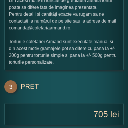
Din acest motiv in functie de greutatea aleasa tortul
poate sa difere fata de imaginea prezentata.
Pentru detalii și cantități exacte va rugam sa ne
contactați la numărul de pe site sau la adresa de mail
comanda@cofetariaarmand.ro.
Torturile cofetariei Armand sunt executate manual si
din acest motiv gramajele pot sa difere cu pana la +/-
200g pentru torturile simple si pana la +/- 500g pentru
torturile personalizate.
PRET
3
705
lei