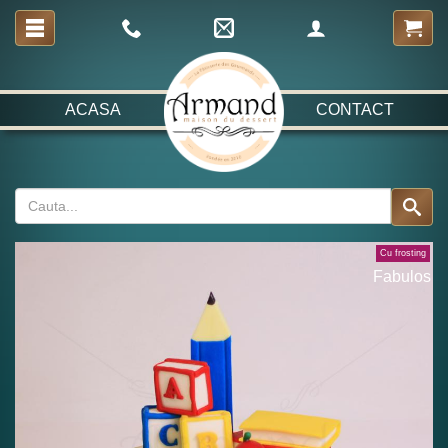
ACASA
CONTACT
Cu frosting
Fabulos