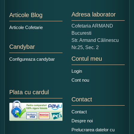
Nu tocmai bun
Excelent!
Adresa laborator
Articole Blog
Copiati alaturi numarul din imagine:
Cofetaria ARMAND
Articole Cofetarie
Bucuresti
Str. Armand Călinescu
Candybar
Nr.25, Sec. 2
Contul meu
Configureaza candybar
Login
Cont nou
Plata cu cardul
Contact
Contact
Despre noi
Prelucrarea datelor cu