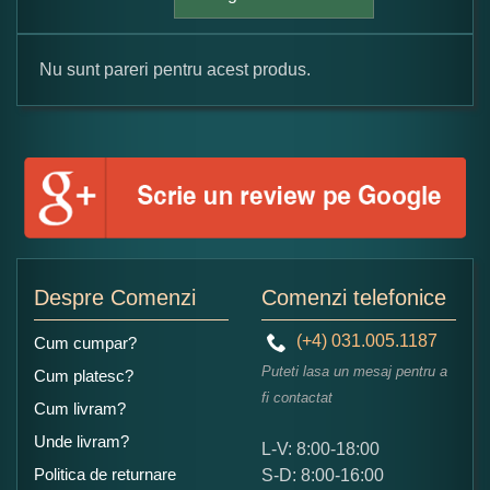
Nu sunt pareri pentru acest produs.
Formular pareri client
Numele dumneavoastra:
Adaugati o parere despre acest produs:
Despre Comenzi
Comenzi telefonice
(+4) 031.005.1187
Cum cumpar?
Puteti lasa un mesaj pentru a
Cum platesc?
fi contactat
Cum livram?
Unde livram?
L-V: 8:00-18:00
Ce nota acordati acestui produs?
Politica de returnare
S-D: 8:00-16:00
1
2
3
4
5