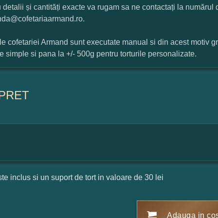
 detalii și cantități exacte va rugam sa ne contactați la numărul
da@cofetariaarmand.ro.
ile cofetariei Armand sunt executate manual si din acest motiv g
ile simple si pana la +/- 500g pentru torturile personalizate.
PRET
ste inclus si un suport de tort in valoare de 30 lei
Adauga in co