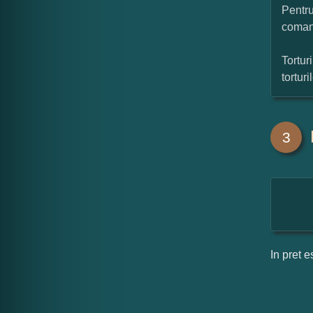
Pentru
coman
Tortur
tortur
3
In pret e