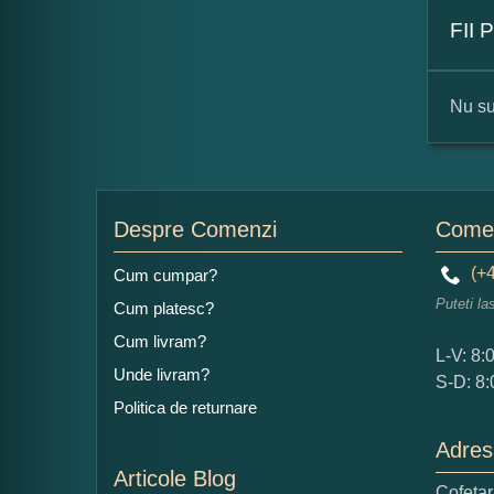
FII
Nu su
For
Nu
Despre Comenzi
Comen
(+4
Cum cumpar?
Puteti la
Cum platesc?
Ad
Cum livram?
L-V: 8:
Unde livram?
S-D: 8:
Politica de returnare
Adres
Articole Blog
Cofeta