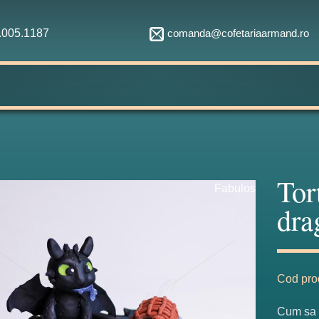
comanda@cofetariaarmand.ro
1.005.1187
Tor
Fabulos
dra
Cod pro
Cum sa i