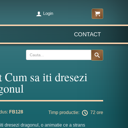
Login
CONTACT
t Cum sa iti dresezi
gonul
dus:
FB128
Timp productie:
72 ore
ti dresezi dragonul, o animatie ce a strans