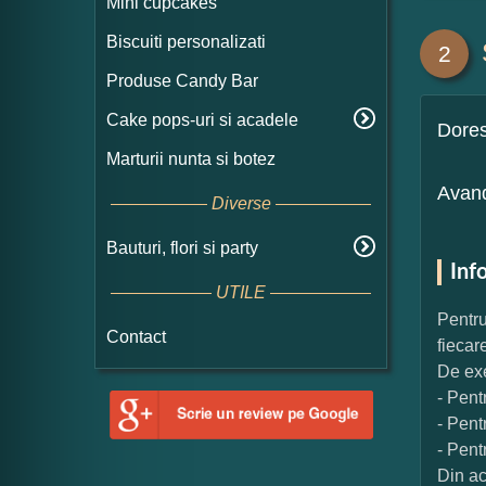
Mini cupcakes
Biscuiti personalizati
2
Produse Candy Bar
Cake pops-uri si acadele
Dore
Marturii nunta si botez
Avand
Diverse
Bauturi, flori si party
Inf
UTILE
Pentru
Contact
fiecar
De exe
- Pent
- Pent
- Pent
Din ac