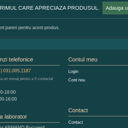
 PRIMUL CARE APRECIAZA PRODUSUL.
Adauga u
nt pareri pentru acest produs.
mular pareri client
mele dumneavoastra:
zi telefonice
Contul meu
) 031.005.1187
Login
sa un mesaj pentru a fi contactat
Cont nou
augati o parere despre acest produs:
00-18:00
00-16:00
Contact
a laborator
Contact
ria ARMAND Bucuresti