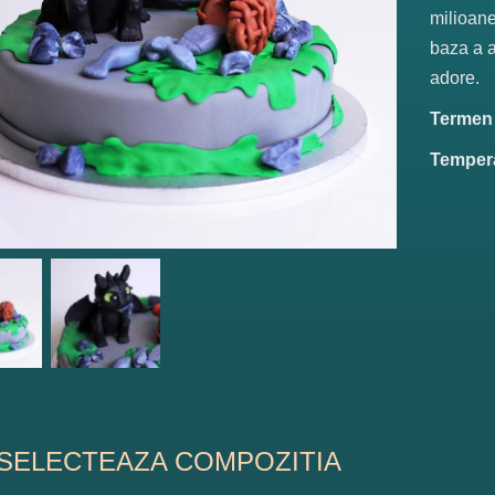
milioane
baza a a
adore.
Termen d
Tempera
SELECTEAZA COMPOZITIA