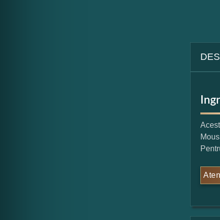
DES
Ing
Acest
Mouss
Pentru
Aten