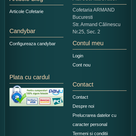
Copiati alaturi numarul din imagine:
Cofetaria ARMAND
Articole Cofetarie
Bucuresti
Str. Armand Călinescu
Candybar
Nr.25, Sec. 2
Contul meu
Configureaza candybar
Login
Cont nou
Plata cu cardul
Contact
Contact
Despre noi
Prelucrarea datelor cu
caracter personal
Termeni si conditii