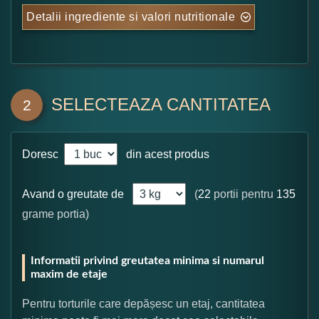
Detalii ingrediente si valori nutritionale
SELECTEAZA CANTITATEA
2
Doresc
din acest produs
Avand o greutate de
(
22
portii pentru
135
grame portia)
Informatii privind greutatea minima si numarul
maxim de etaje
Pentru torturile care depășesc un etaj, cantitatea