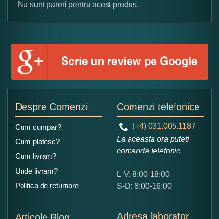
Nu sunt pareri pentru acest produs.
Formular pareri client
Numele dumneavoastra:
Adaugati o parere despre acest produs:
Despre Comenzi
Comenzi telefonice
(+4) 031.005.1187
Cum cumpar?
La aceasta ora puteti
Cum platesc?
comanda telefonic
Cum livram?
Unde livram?
L-V: 8:00-18:00
Ce nota acordati acestui produs?
Politica de returnare
S-D: 8:00-16:00
1
2
3
4
5
Nu tocmai bun
Excelent!
Adresa laborator
Articole Blog