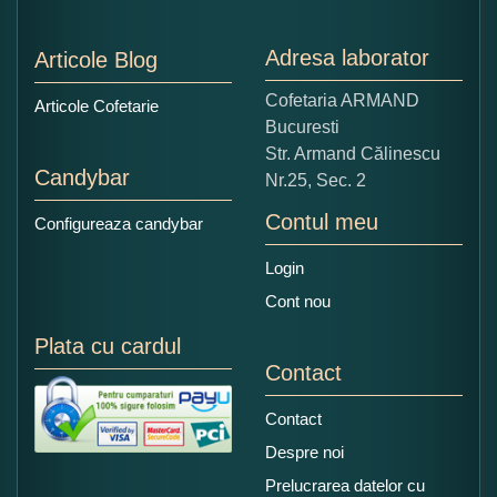
1
2
3
4
5
Nu tocmai bun
Excelent!
Adresa laborator
Articole Blog
Copiati alaturi numarul din imagine:
Cofetaria ARMAND
Articole Cofetarie
Bucuresti
Str. Armand Călinescu
Candybar
Nr.25, Sec. 2
Contul meu
Configureaza candybar
Login
Cont nou
Plata cu cardul
Contact
Contact
Despre noi
Prelucrarea datelor cu