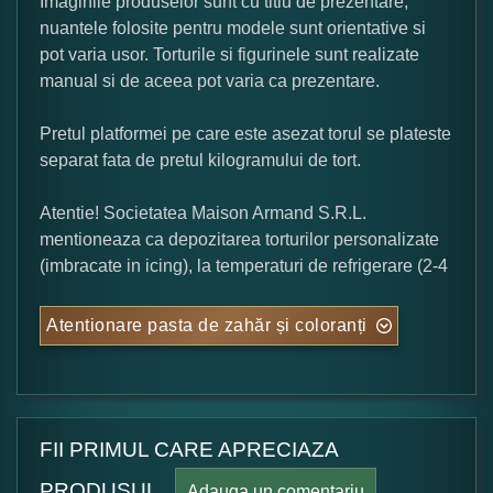
Imaginile produselor sunt cu titlu de prezentare,
nuantele folosite pentru modele sunt orientative si
pot varia usor. Torturile si figurinele sunt realizate
manual si de aceea pot varia ca prezentare.
Pretul platformei pe care este asezat torul se plateste
separat fata de pretul kilogramului de tort.
Atentie! Societatea Maison Armand S.R.L.
mentioneaza ca depozitarea torturilor personalizate
(imbracate in icing), la temperaturi de refrigerare (2-4
Atentionare pasta de zahăr și coloranți
FII PRIMUL CARE APRECIAZA
PRODUSUL.
Adauga un comentariu