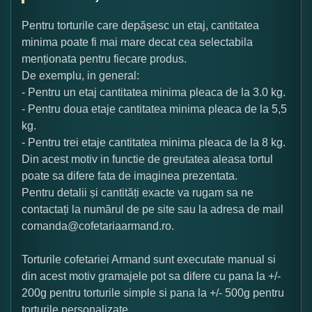
Pentru torturile care depășesc un etaj, cantitatea
minima poate fi mai mare decat cea selectabila
menționata pentru fiecare produs.
De exemplu, in general:
- Pentru un etaj cantitatea minima pleaca de la 3.0 kg.
- Pentru doua etaje cantitatea minima pleaca de la 5,5
kg.
- Pentru trei etaje cantitatea minima pleaca de la 8 kg.
Din acest motiv in functie de greutatea aleasa tortul
poate sa difere fata de imaginea prezentata.
Pentru detalii și cantități exacte va rugam sa ne
contactați la numărul de pe site sau la adresa de mail
comanda@cofetariaarmand.ro.
Torturile cofetariei Armand sunt executate manual si
din acest motiv gramajele pot sa difere cu pana la +/-
200g pentru torturile simple si pana la +/- 500g pentru
torturile personalizate.