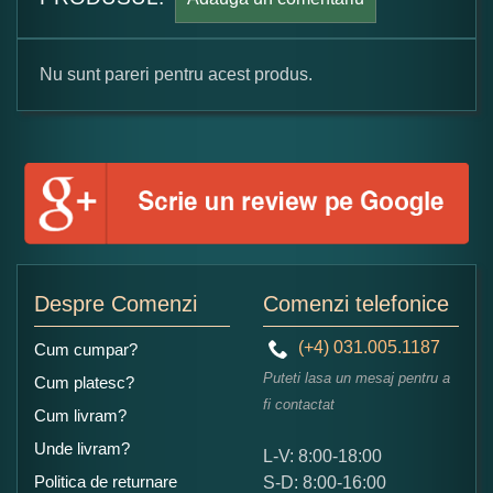
Nu sunt pareri pentru acest produs.
Formular pareri client
Numele dumneavoastra:
Adaugati o parere despre acest produs:
Despre Comenzi
Comenzi telefonice
(+4) 031.005.1187
Cum cumpar?
Puteti lasa un mesaj pentru a
Cum platesc?
fi contactat
Cum livram?
Unde livram?
L-V: 8:00-18:00
Ce nota acordati acestui produs?
Politica de returnare
S-D: 8:00-16:00