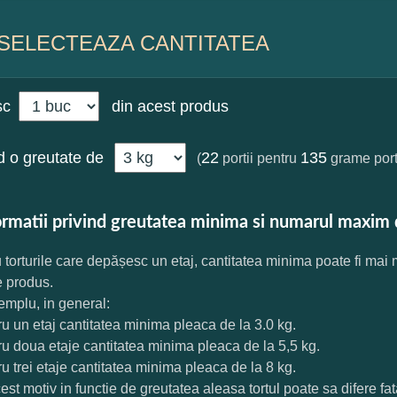
SELECTEAZA CANTITATEA
sc
din acest produs
 o greutate de
22
135
(
portii pentru
grame port
ormatii privind greutatea minima si numarul maxim 
 torturile care depășesc un etaj, cantitatea minima poate fi mai
e produs.
mplu, in general:
ru un etaj cantitatea minima pleaca de la 3.0 kg.
ru doua etaje cantitatea minima pleaca de la 5,5 kg.
ru trei etaje cantitatea minima pleaca de la 8 kg.
est motiv in functie de greutatea aleasa tortul poate sa difere f