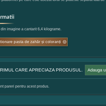
ormatii
l din imagine a cantarit 6,4 kilograme.
tionare pasta de zahăr și coloranți
 PRIMUL CARE APRECIAZA PRODUSUL.
Adauga u
nt pareri pentru acest produs.
mular pareri client