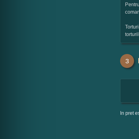
Pentru
coman
Tortur
tortur
3
In pret e