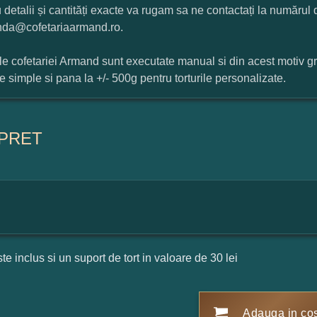
 detalii și cantități exacte va rugam sa ne contactați la numărul
da@cofetariaarmand.ro.
ile cofetariei Armand sunt executate manual si din acest motiv g
ile simple si pana la +/- 500g pentru torturile personalizate.
PRET
ste inclus si un suport de tort in valoare de 30 lei
Adauga in co