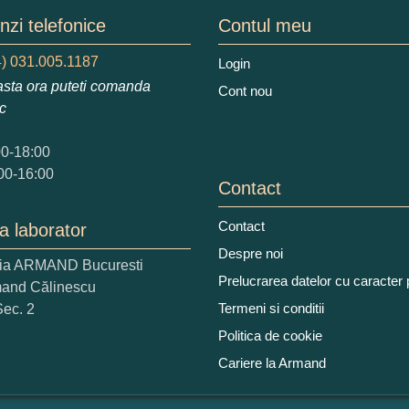
mele dumneavoastra:
zi telefonice
Contul meu
) 031.005.1187
Login
sta ora puteti comanda
Cont nou
augati o parere despre acest produs:
ic
00-18:00
00-16:00
Contact
Contact
a laborator
 nota acordati acestui produs?
Despre noi
ria ARMAND Bucuresti
2
3
4
5
Prelucrarea datelor cu caracter
mand Călinescu
tocmai bun
Excelent!
Termeni si conditii
Sec. 2
Politica de cookie
iati alaturi numarul din imagine:
Cariere la Armand