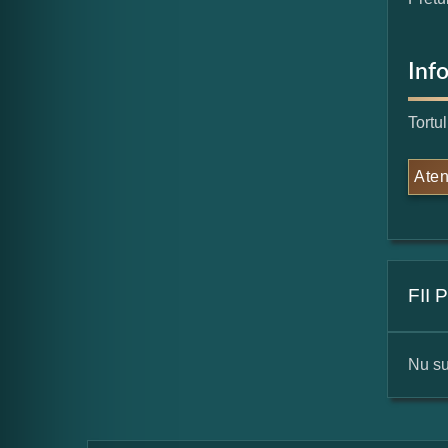
Inf
Tortu
Aten
FII
Nu su
For