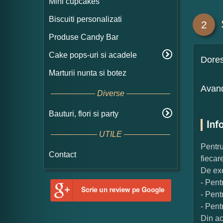
Mini cupcakes
Biscuiti personalizati
2
Produse Candy Bar
Cake pops-uri si acadele
Dore
Marturii nunta si botez
Avand
Diverse
Bauturi, flori si party
Inf
UTILE
Pentru
Contact
fiecar
De exe
- Pent
- Pent
- Pent
Din ac