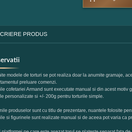
CRIERE PRODUS
ervatii
te modele de torturi se pot realiza doar la anumite gramaje, ace
tamentul preluare comenzi.
rile cofetariei Armand sunt executate manual si din acest motiv g
ile personalizate si +/- 200g pentru torturile simple.
nile produselor sunt cu titlu de prezentare, nuantele folosite pent
rile si figurinele sunt realizate manual si de aceea pot varia ca p
l platformei pe care este asezat torul se plateste separat fata de 