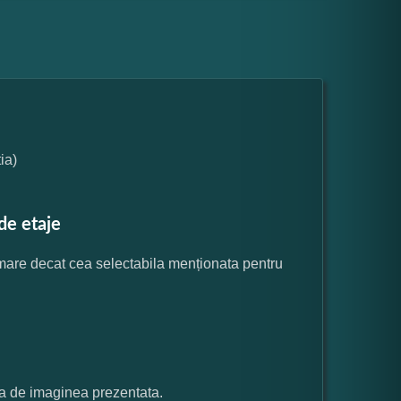
ia)
de etaje
 mare decat cea selectabila menționata pentru
ata de imaginea prezentata.