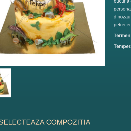
bucuria 
personal
dinozaur
petreceri
Termen d
Tempera
SELECTEAZA COMPOZITIA