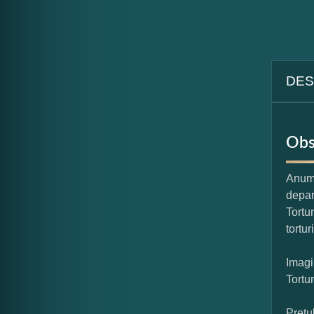
DES
Obs
Anumi
depar
Tortu
tortur
Imagi
Tortu
Pretu