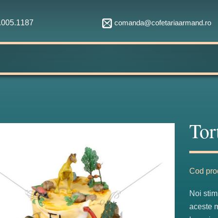
comanda@cofetariaarmand.ro
1.005.1187
Tor
Fabulos
Cod pro
Noi stim
aceste m