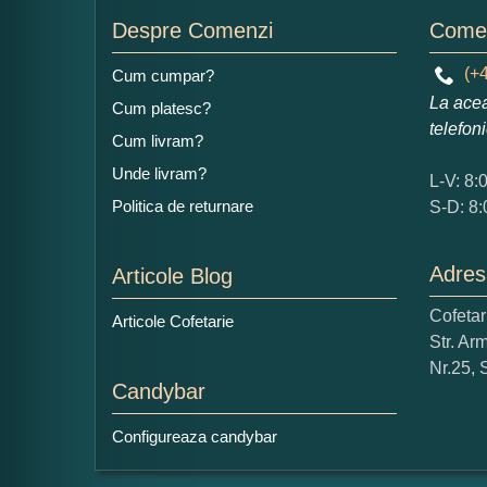
Nu
Despre Comenzi
Comen
(+4
Cum cumpar?
La acea
Cum platesc?
Ad
telefon
Cum livram?
Unde livram?
L-V: 8:
Politica de returnare
S-D: 8:
Adres
Articole Blog
Ce
Cofeta
Articole Cofetarie
1
Str. Ar
Nu 
Nr.25, 
Candybar
Cop
Configureaza candybar