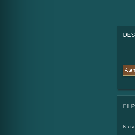
DES
Aten
FII
Nu su