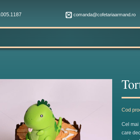
comanda@cofetariaarmand.ro
1.005.1187
Tor
Cod pro
Cel mai 
care dec