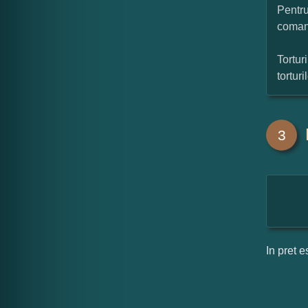
Pentru
coman
Tortur
tortur
3
In pret e