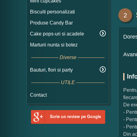
Mini cupcakes
Biscuiti personalizati
2
Produse Candy Bar
Cake pops-uri si acadele
Dore
Marturii nunta si botez
Avand
Diverse
Bauturi, flori si party
Inf
UTILE
Pentru
Contact
fiecar
De exe
- Pent
- Pent
- Pent
Din ac