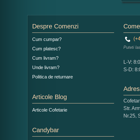
For
Nu
Despre Comenzi
Comen
(+4
Cum cumpar?
Puteti la
Cum platesc?
Ad
Cum livram?
L-V: 8:
Unde livram?
S-D: 8:
Politica de returnare
Adres
Articole Blog
Cofeta
Ce
Str. Ar
Articole Cofetarie
1
Nr.25, 
Nu 
Candybar
Cop