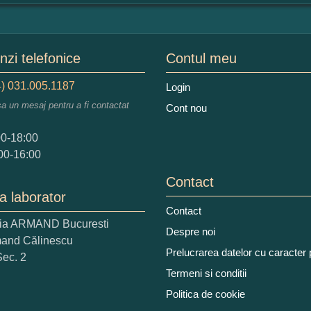
mular pareri client
mele dumneavoastra:
zi telefonice
Contul meu
) 031.005.1187
Login
sa un mesaj pentru a fi contactat
Cont nou
augati o parere despre acest produs:
00-18:00
00-16:00
Contact
a laborator
Contact
ria ARMAND Bucuresti
 nota acordati acestui produs?
Despre noi
mand Călinescu
2
3
4
5
Prelucrarea datelor cu caracter
Sec. 2
tocmai bun
Excelent!
Termeni si conditii
Politica de cookie
iati alaturi numarul din imagine: