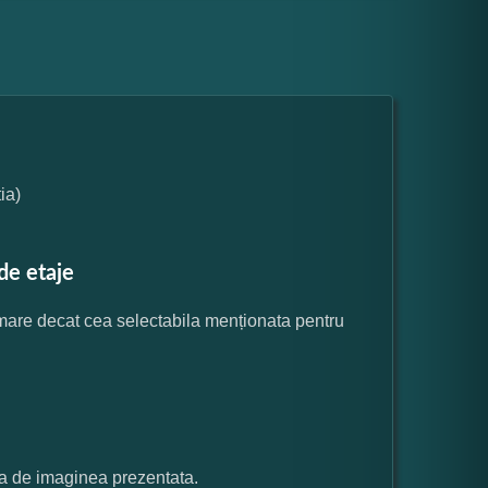
ia)
de etaje
 mare decat cea selectabila menționata pentru
ata de imaginea prezentata.