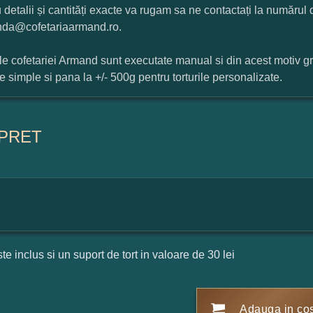
 detalii și cantități exacte va rugam sa ne contactați la numărul
da@cofetariaarmand.ro.
ile cofetariei Armand sunt executate manual si din acest motiv g
ile simple si pana la +/- 500g pentru torturile personalizate.
PRET
ste inclus si un suport de tort in valoare de 30 lei
Adauga in co