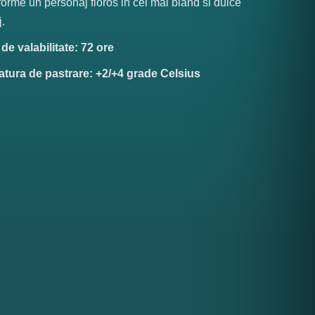
forme un personaj fioros in cel mai bland si dulce
.
e valabilitate: 72 ore
tura de pastrare: +2/+4 grade Celsius