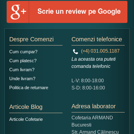
Numele dumneavoastra:
Adaugati o parere despre acest produs:
Despre Comenzi
Comenzi telefonice
(+4) 031.005.1187
Cum cumpar?
La aceasta ora puteti
Cum platesc?
comanda telefonic
Cum livram?
Unde livram?
L-V: 8:00-18:00
Ce nota acordati acestui produs?
Politica de returnare
S-D: 8:00-16:00
1
2
3
4
5
Nu tocmai bun
Excelent!
Adresa laborator
Articole Blog
Copiati alaturi numarul din imagine:
Cofetaria ARMAND
Articole Cofetarie
Bucuresti
Str. Armand Călinescu