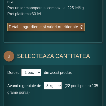
Pret:
Pret unitar manopera si compozitie: 225 lei/kg
Pret platforma:30 lei
Detalii ingrediente si valori nutritionale
SELECTEAZA CANTITATEA
2
Doresc
din acest produs
Avand o greutate de
(
22
portii pentru
135
grame portia)