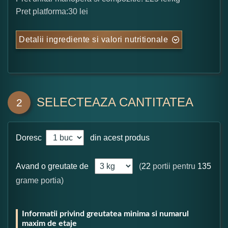
Pret platforma:30 lei
Detalii ingrediente si valori nutritionale
SELECTEAZA CANTITATEA
2
Doresc
din acest produs
Avand o greutate de
(
22
portii pentru
135
grame portia)
Informatii privind greutatea minima si numarul
maxim de etaje