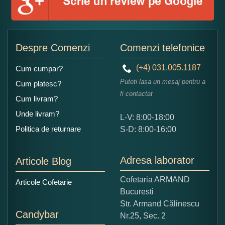
Adaugati o parere despre acest produs:
Despre Comenzi
Comenzi telefonice
(+4) 031.005.1187
Cum cumpar?
Puteti lasa un mesaj pentru a
Cum platesc?
fi contactat
Cum livram?
Unde livram?
L-V: 8:00-18:00
Ce nota acordati acestui produs?
Politica de returnare
S-D: 8:00-16:00
1
2
3
4
5
Nu tocmai bun
Excelent!
Adresa laborator
Articole Blog
Copiati alaturi numarul din imagine:
Cofetaria ARMAND
Articole Cofetarie
Bucuresti
Str. Armand Călinescu
Candybar
Nr.25, Sec. 2