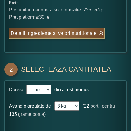
Pret:
Pret unitar manopera si compozitie: 225 lei/kg
Pret platforma:30 lei
Detalii ingrediente si valori nutritionale
SELECTEAZA CANTITATEA
2
Doresc
din acest produs
Avand o greutate de
(
22
portii pentru
135
grame portia)