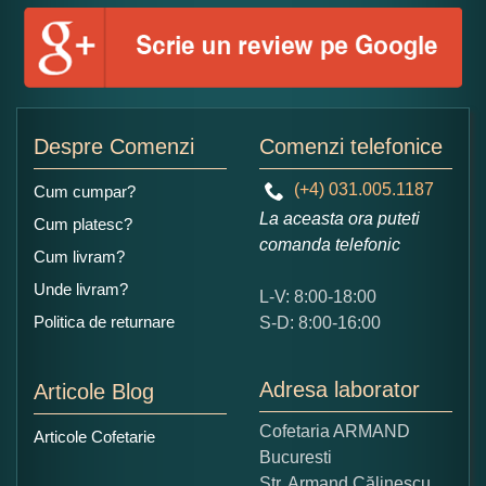
Numele dumneavoastra:
Adaugati o parere despre acest produs:
Despre Comenzi
Comenzi telefonice
(+4) 031.005.1187
Cum cumpar?
La aceasta ora puteti
Cum platesc?
comanda telefonic
Cum livram?
Unde livram?
L-V: 8:00-18:00
Ce nota acordati acestui produs?
Politica de returnare
S-D: 8:00-16:00
1
2
3
4
5
Nu tocmai bun
Excelent!
Adresa laborator
Articole Blog
Copiati alaturi numarul din imagine:
Cofetaria ARMAND
Articole Cofetarie
Bucuresti
Str. Armand Călinescu