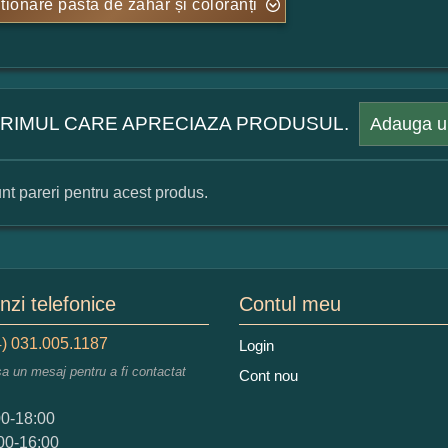
tionare pasta de zahăr și coloranți
 PRIMUL CARE APRECIAZA PRODUSUL.
Adauga u
nt pareri pentru acest produs.
mular pareri client
mele dumneavoastra:
zi telefonice
Contul meu
) 031.005.1187
Login
sa un mesaj pentru a fi contactat
Cont nou
augati o parere despre acest produs:
00-18:00
00-16:00