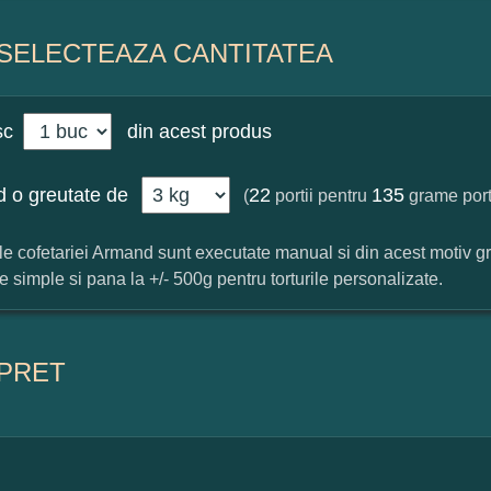
SELECTEAZA CANTITATEA
sc
din acest produs
 o greutate de
22
135
(
portii pentru
grame port
ile cofetariei Armand sunt executate manual si din acest motiv g
ile simple si pana la +/- 500g pentru torturile personalizate.
PRET