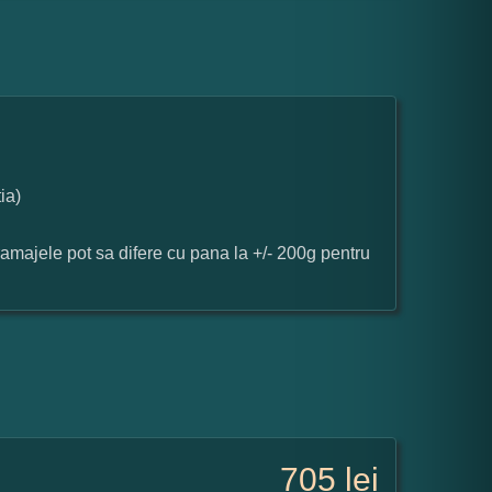
ia)
ramajele pot sa difere cu pana la +/- 200g pentru
705
lei