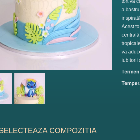
tort va 
albastru
inspirat
Acest to
centrală
tropicale
va aduce
iubitorii
Termen d
Tempera
SELECTEAZA COMPOZITIA