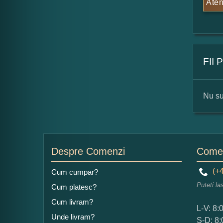
Aten
FII
Nu su
For
Nu
Despre Comenzi
Comen
(+4
Cum cumpar?
Puteti la
Cum platesc?
Ad
Cum livram?
L-V: 8:
Unde livram?
S-D: 8: