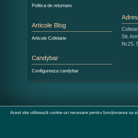
Politica de returnare
Adres
Articole Blog
Cofeta
Ce
Str. Ar
Articole Cofetarie
1
Nr.25, 
Nu 
Candybar
Cop
Configureaza candybar
Acest site utilizează cookie-uri necesare pentru funcționarea sa și