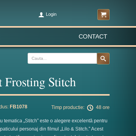
Login
CONTACT
t Frosting Stitch
dus:
FB1078
Timp productie:
48 ore
cu tematica „Stitch” este o alegere excelentă pentru
paticului personaj din filmul „Lilo & Stitch.” Acest