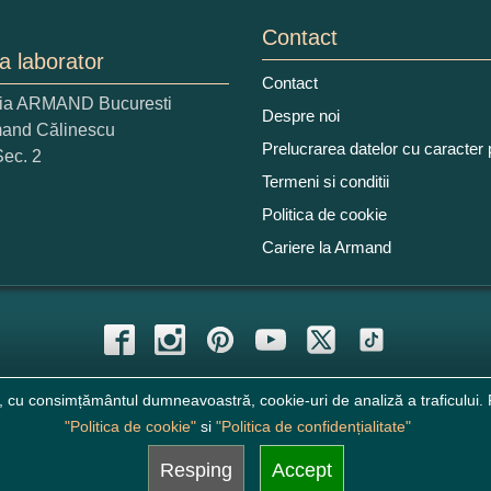
Contact
a laborator
Contact
ria ARMAND Bucuresti
 nota acordati acestui produs?
Despre noi
mand Călinescu
2
3
4
5
Prelucrarea datelor cu caracter
Sec. 2
tocmai bun
Excelent!
Termeni si conditii
Politica de cookie
iati alaturi numarul din imagine:
Cariere la Armand
, cu consimțământul dumneavoastră, cookie-uri de analiză a traficului. P
"Politica de cookie"
si
"Politica de confidențialitate"
Resping
Accept