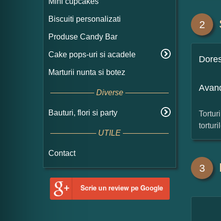
Mini cupcakes
Biscuiti personalizati
2
Produse Candy Bar
Cake pops-uri si acadele
Dore
Marturii nunta si botez
Avand
Diverse
Bauturi, flori si party
Tortur
tortur
UTILE
Contact
3