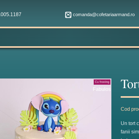
comanda@cofetariaarmand.ro
1.005.1187
Tor
Cu frosting
Fabulos
Cod pro
Un tort 
fanii sim