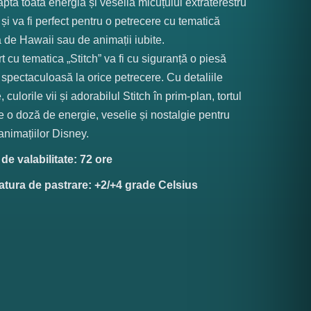
capta toată energia și veselia micuțului extraterestru
 și va fi perfect pentru o petrecere cu tematică
ă de Hawaii sau de animații iubite.
rt cu tematica „Stitch” va fi cu siguranță o piesă
 spectaculoasă la orice petrecere. Cu detaliile
, culorile vii și adorabilul Stitch în prim-plan, tortul
 o doză de energie, veselie și nostalgie pentru
 animațiilor Disney.
e valabilitate: 72 ore
tura de pastrare: +2/+4 grade Celsius