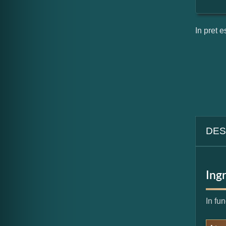
In pret e
DES
Ing
In fu