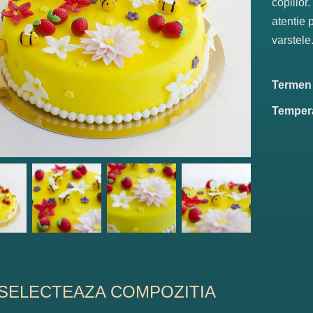
copiilor
atentie 
varstele
Termen d
Tempera
SELECTEAZA COMPOZITIA