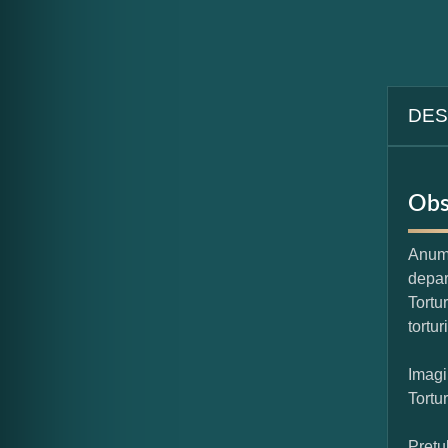
DES
Obs
Anumi
depar
Tortu
tortur
Imagi
Tortu
Pretu