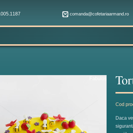
comanda@cofetariaarmand.ro
1.005.1187
Tort
Fabulos
Cod pro
Daca vet
sigurant