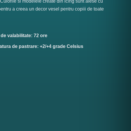
. Culorile si modelele create din icing sunt alese cu
pentru a creea un decor vesel pentru copiii de toate
.
e valabilitate: 72 ore
tura de pastrare: +2/+4 grade Celsius