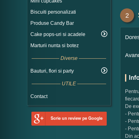
Mini cupcakes
Biscuiti personalizati
2
Produse Candy Bar
Cake pops-uri si acadele
Dore
Marturii nunta si botez
Avand
Diverse
Bauturi, flori si party
Inf
UTILE
Pentru
Contact
fiecar
De exe
- Pent
- Pent
- Pent
Din ac