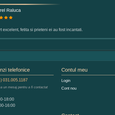
mular pareri client
rel Raluca
mele dumneavoastra:
t excelent, fetita si prieteni ei au fost incantati.
augati o parere despre acest produs:
zi telefonice
Contul meu
) 031.005.1187
Login
 nota acordati acestui produs?
sa un mesaj pentru a fi contactat
Cont nou
2
3
4
5
tocmai bun
Excelent!
00-18:00
00-16:00
iati alaturi numarul din imagine: