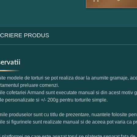
CRIERE PRODUS
ervatii
te modele de torturi se pot realiza doar la anumite gramaje, ace
tamentul preluare comenzi.
rile cofetariei Armand sunt executate manual si din acest motiv g
ile personalizate si +/- 200g pentru torturile simple.
nile produselor sunt cu titlu de prezentare, nuantele folosite pent
rile si figurinele sunt realizate manual si de aceea pot varia ca p
l platformei pe care este asezat torul se plateste separat fata de 