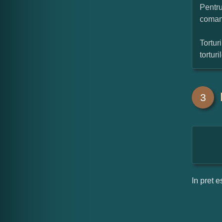
Pentru
coman
Tortur
tortur
3
In pret e