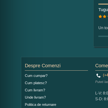
For
Tugu
Nu
Un tor
Ad
Despre Comenzi
Comen
(+4
Cum cumpar?
Ce
Puteti la
Cum platesc?
1
Nu 
Cum livram?
L-V: 8:
Unde livram?
S-D: 8:
Cop
Politica de returnare