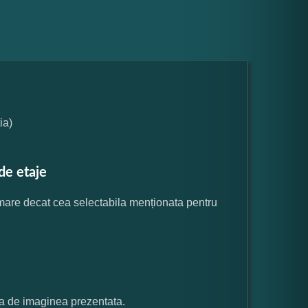
ia)
de etaje
 mare decat cea selectabila menționata pentru
ata de imaginea prezentata.