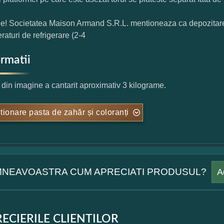
ie! Societatea Maison Armand S.R.L. mentioneaza ca depozitarea t
raturi de refrigerare (2-4
ormatii
l din imagine a cantarit aproximativ 3 kilograme.
tionare pasta de zahăr și coloranți
NEAVOASTRA CUM APRECIATI PRODUSUL?
A
ECIERILE CLIENTILOR