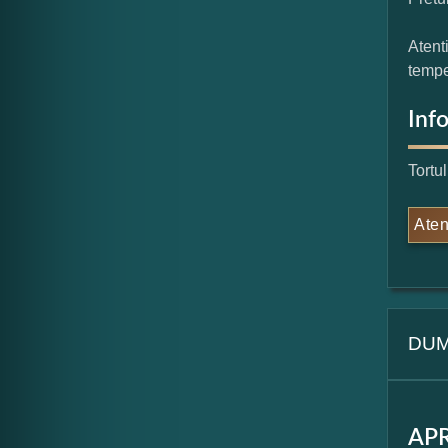
Atent
tempe
Inf
Tortu
Aten
DUM
APR