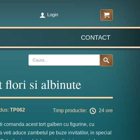
Login
CONTACT
 flori si albinute
dus:
TP062
Timp productie:
24 ore
i comanda acest tort galben cu figurine, cu
a veti aduce zambetul pe buze invitatilor, in special