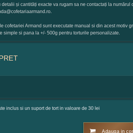
 detalii și cantități exacte va rugam sa ne contactați la numărul
da@cofetariaarmand.ro.
ile cofetariei Armand sunt executate manual si din acest motiv g
ile simple si pana la +/- 500g pentru torturile personalizate.
PRET
ste inclus si un suport de tort in valoare de 30 lei
Adauga in co