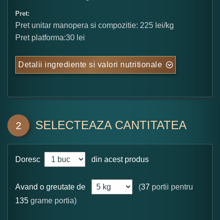
Pret:
Pret unitar manopera si compozitie: 225 lei/kg
Pret platforma:30 lei
Detalii ingrediente si valori nutritionale
SELECTEAZA CANTITATEA
2
Doresc
din acest produs
Avand o greutate de
(
37
portii pentru
135
grame portia)