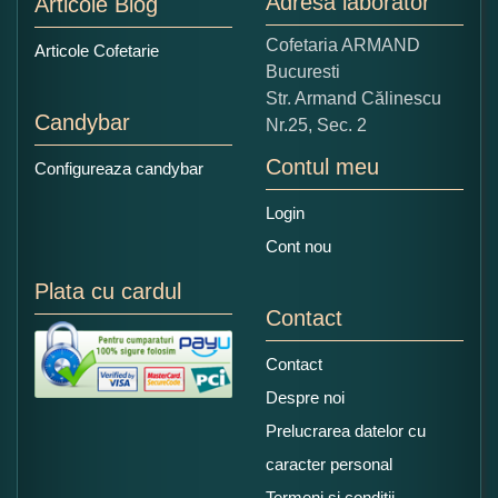
Adresa laborator
Articole Blog
Copiati alaturi numarul din imagine:
Cofetaria ARMAND
Articole Cofetarie
Bucuresti
Str. Armand Călinescu
Candybar
Nr.25, Sec. 2
Contul meu
Configureaza candybar
Login
Cont nou
Plata cu cardul
Contact
Contact
Despre noi
Prelucrarea datelor cu
caracter personal
Termeni si conditii