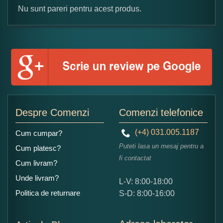
Nu sunt pareri pentru acest produs.
Formular pareri client
Numele dumneavoastra:
Adaugati o parere despre acest produs:
Despre Comenzi
Comenzi telefonice
(+4) 031.005.1187
Cum cumpar?
Puteti lasa un mesaj pentru a
Cum platesc?
fi contactat
Cum livram?
Unde livram?
L-V: 8:00-18:00
Ce nota acordati acestui produs?
Politica de returnare
S-D: 8:00-16:00
1
2
3
4
5
Nu tocmai bun
Excelent!