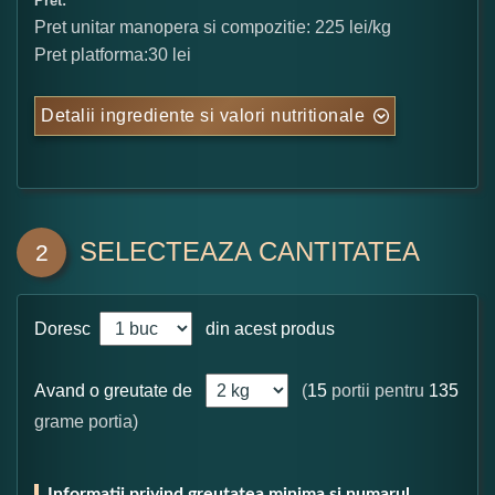
Pret:
Pret unitar manopera si compozitie: 225 lei/kg
Pret platforma:30 lei
Detalii ingrediente si valori nutritionale
SELECTEAZA CANTITATEA
2
Doresc
din acest produs
Avand o greutate de
(
15
portii pentru
135
grame portia)
Informatii privind greutatea minima si numarul