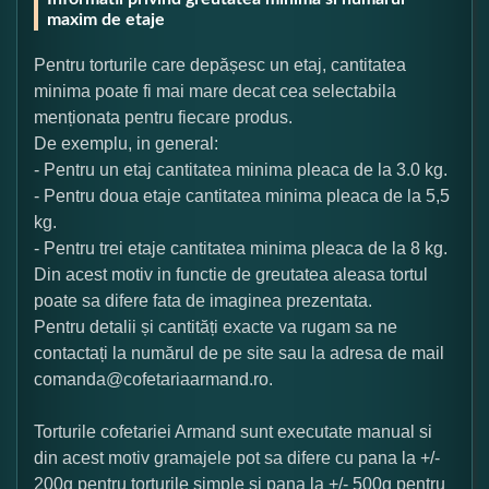
maxim de etaje
Pentru torturile care depășesc un etaj, cantitatea
minima poate fi mai mare decat cea selectabila
menționata pentru fiecare produs.
De exemplu, in general:
- Pentru un etaj cantitatea minima pleaca de la 3.0 kg.
- Pentru doua etaje cantitatea minima pleaca de la 5,5
kg.
- Pentru trei etaje cantitatea minima pleaca de la 8 kg.
Din acest motiv in functie de greutatea aleasa tortul
poate sa difere fata de imaginea prezentata.
Pentru detalii și cantități exacte va rugam sa ne
contactați la numărul de pe site sau la adresa de mail
comanda@cofetariaarmand.ro.
Torturile cofetariei Armand sunt executate manual si
din acest motiv gramajele pot sa difere cu pana la +/-
200g pentru torturile simple si pana la +/- 500g pentru