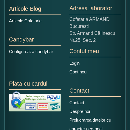
Nu tocmai bun
Excelent!
Adresa laborator
Articole Blog
Copiati alaturi numarul din imagine:
Cofetaria ARMAND
Articole Cofetarie
Bucuresti
Str. Armand Călinescu
Candybar
Nr.25, Sec. 2
Contul meu
Configureaza candybar
Login
Cont nou
Plata cu cardul
Contact
Contact
Despre noi
Prelucrarea datelor cu
caracter personal