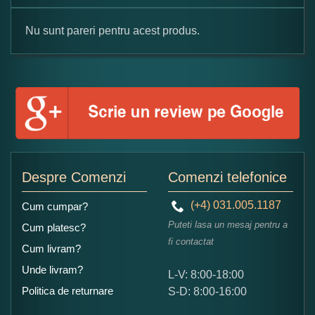
Nu sunt pareri pentru acest produs.
Formular pareri client
Numele dumneavoastra:
Adaugati o parere despre acest produs:
Despre Comenzi
Comenzi telefonice
(+4) 031.005.1187
Cum cumpar?
Puteti lasa un mesaj pentru a
Cum platesc?
fi contactat
Cum livram?
Unde livram?
L-V: 8:00-18:00
Ce nota acordati acestui produs?
Politica de returnare
S-D: 8:00-16:00
1
2
3
4
5