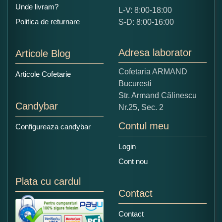
Unde livram?
L-V: 8:00-18:00
Ce nota acordati acestui produs?
Politica de returnare
S-D: 8:00-16:00
1
2
3
4
5
Nu tocmai bun
Excelent!
Adresa laborator
Articole Blog
Copiati alaturi numarul din imagine:
Cofetaria ARMAND
Articole Cofetarie
Bucuresti
Str. Armand Călinescu
Candybar
Nr.25, Sec. 2
Contul meu
Configureaza candybar
Login
Cont nou
Plata cu cardul
Contact
Contact