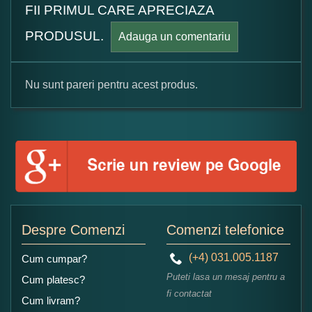
FII PRIMUL CARE APRECIAZA
PRODUSUL.
Adauga un comentariu
Nu sunt pareri pentru acest produs.
Formular pareri client
Numele dumneavoastra:
Adaugati o parere despre acest produs:
Despre Comenzi
Comenzi telefonice
(+4) 031.005.1187
Cum cumpar?
Puteti lasa un mesaj pentru a
Cum platesc?
fi contactat
Cum livram?