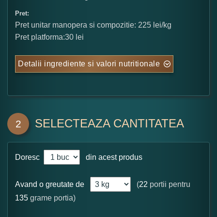
Pret:
Pret unitar manopera si compozitie: 225 lei/kg
Pret platforma:30 lei
Detalii ingrediente si valori nutritionale
SELECTEAZA CANTITATEA
2
Doresc
din acest produs
Avand o greutate de
(
22
portii pentru
135
grame portia)