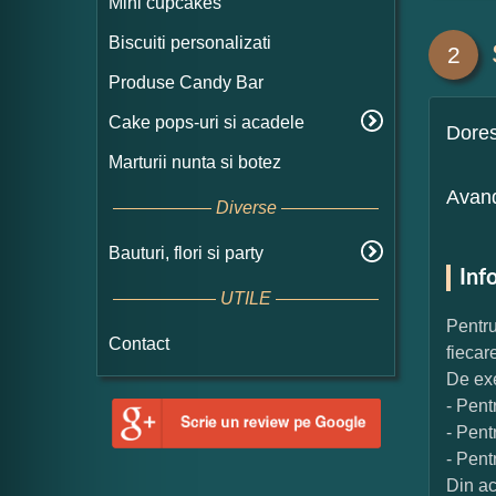
Mini cupcakes
Biscuiti personalizati
2
Produse Candy Bar
Cake pops-uri si acadele
Dore
Marturii nunta si botez
Avand
Diverse
Bauturi, flori si party
Inf
UTILE
Pentru
Contact
fiecar
De exe
- Pent
- Pent
- Pent
Din ac