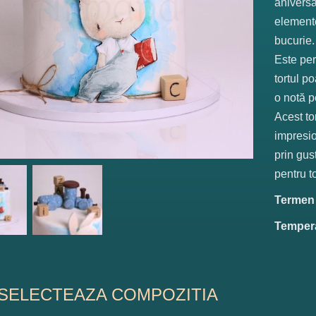
aniversă
elemente
bucurie.
Este per
tortul p
o notă p
Acest to
impresio
prin gus
pentru t
Termen d
Tempera
SELECTEAZA COMPOZITIA