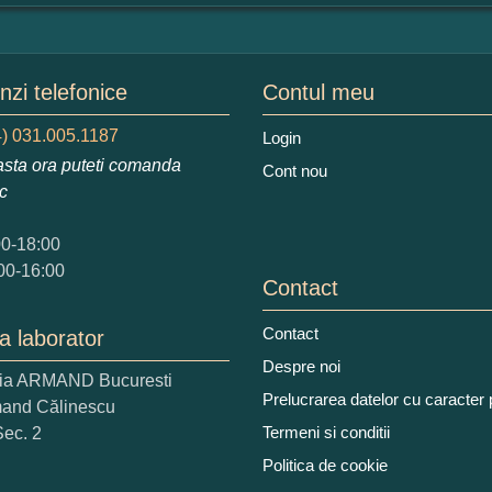
mular pareri client
mele dumneavoastra:
zi telefonice
Contul meu
) 031.005.1187
Login
sta ora puteti comanda
Cont nou
augati o parere despre acest produs:
ic
00-18:00
00-16:00
Contact
Contact
a laborator
 nota acordati acestui produs?
Despre noi
ria ARMAND Bucuresti
2
3
4
5
Prelucrarea datelor cu caracter
mand Călinescu
tocmai bun
Excelent!
Termeni si conditii
Sec. 2
Politica de cookie
iati alaturi numarul din imagine: