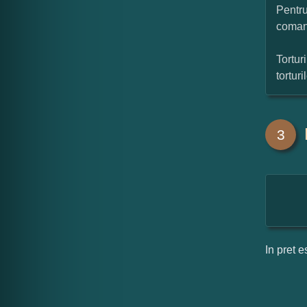
Pentru
coman
Tortur
tortur
3
In pret e