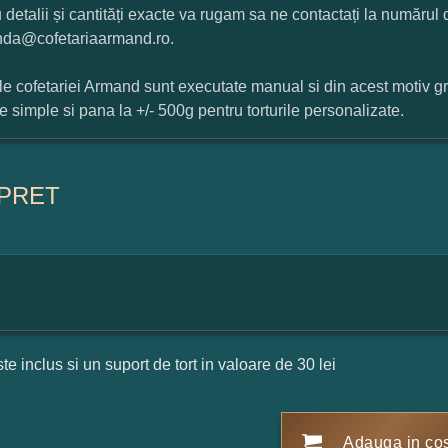
 detalii și cantități exacte va rugam sa ne contactați la numărul
da@cofetariaarmand.ro.
ile cofetariei Armand sunt executate manual si din acest motiv g
ile simple si pana la +/- 500g pentru torturile personalizate.
PRET
ste inclus si un suport de tort in valoare de 30 lei
Adauga in co