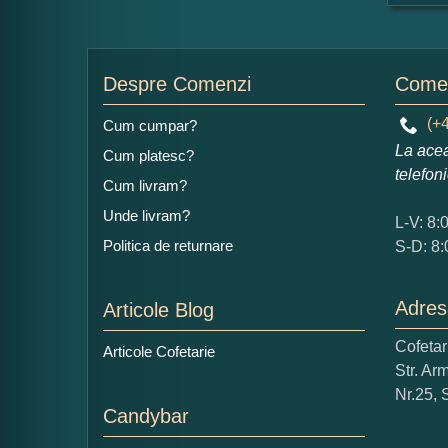
For
Nu
Despre Comenzi
Comen
(+4
Cum cumpar?
La acea
Cum platesc?
Ad
telefon
Cum livram?
Unde livram?
L-V: 8:
Politica de returnare
S-D: 8:
Adres
Articole Blog
Ce
Cofeta
Articole Cofetarie
1
Str. Ar
Nu 
Nr.25, 
Candybar
Cop