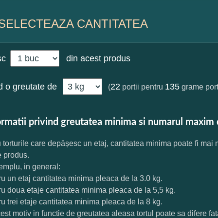
SELECTEAZA CANTITATEA
sc
din acest produs
 o greutate de
22
135
(
portii pentru
grame port
ormatii privind greutatea minima si numarul maxim 
 torturile care depășesc un etaj, cantitatea minima poate fi mai
e produs.
mplu, in general:
ru un etaj cantitatea minima pleaca de la 3.0 kg.
ru doua etaje cantitatea minima pleaca de la 5,5 kg.
ru trei etaje cantitatea minima pleaca de la 8 kg.
est motiv in functie de greutatea aleasa tortul poate sa difere f