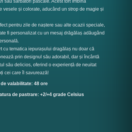
ri sau sărbători pascale. Acest tort îmbină
 vesele și colorate, aducând un strop de magie și
fect pentru zile de naștere sau alte ocazii speciale,
oate fi personalizat cu un mesaj drăgălaș adăugând
ersonală.
rt cu tematica iepurașului dragălaș nu doar că
nează prin designul său adorabil, dar și încântă
tul său delicios, oferind o experiență de neuitat
oți cei care îl savurează!
e valabilitate: 48 ore
tura de pastrare: +2/+4 grade Celsius