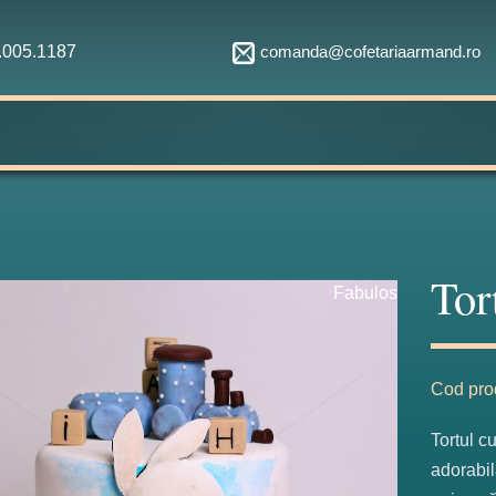
comanda@cofetariaarmand.ro
1.005.1187
Tor
Fabulos
Cod pro
Tortul c
adorabil