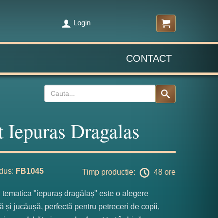
Login
CONTACT
t Iepuras Dragalas
dus:
FB1045
Timp productie:
48 ore
u tematica "iepuraș dragălaș" este o alegere
ă și jucăușă, perfectă pentru petreceri de copii,