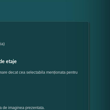
ia)
de etaje
 mare decat cea selectabila menționata pentru
ata de imaginea prezentata.