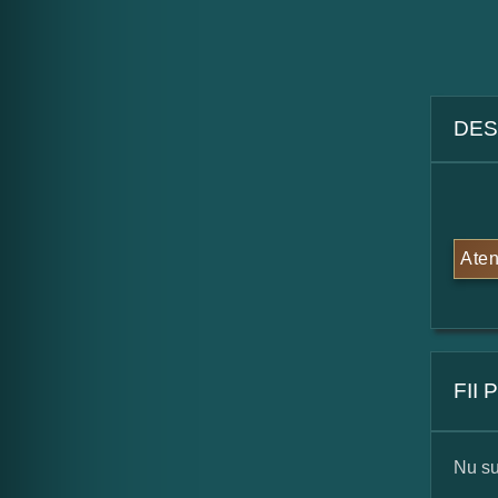
DES
Aten
FII
Nu su