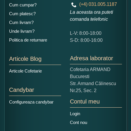
(+4) 031.005.1187
Cum cumpar?
La aceasta ora puteti
Cum platesc?
comanda telefonic
Cum livram?
Unde livram?
L-V: 8:00-18:00
Ce nota acordati acestui produs?
Politica de returnare
S-D: 8:00-16:00
1
2
3
4
5
Nu tocmai bun
Excelent!
Adresa laborator
Articole Blog
Copiati alaturi numarul din imagine:
Cofetaria ARMAND
Articole Cofetarie
Bucuresti
Str. Armand Călinescu
Candybar
Nr.25, Sec. 2
Contul meu
Configureaza candybar
Login
Cont nou