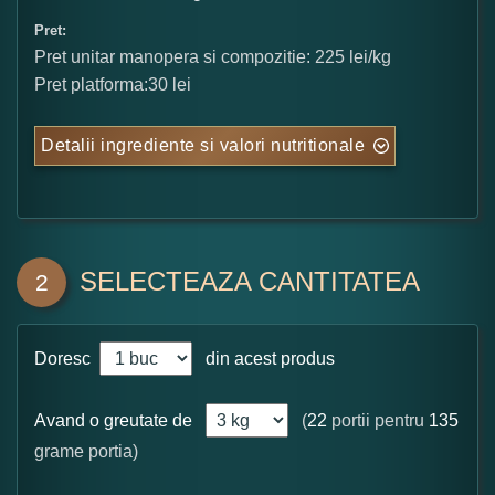
Pret:
Pret unitar manopera si compozitie: 225 lei/kg
Pret platforma:30 lei
Detalii ingrediente si valori nutritionale
SELECTEAZA CANTITATEA
2
Doresc
din acest produs
Avand o greutate de
(
22
portii pentru
135
grame portia)