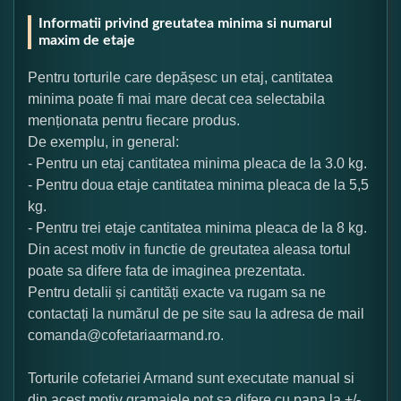
Informatii privind greutatea minima si numarul
maxim de etaje
Pentru torturile care depășesc un etaj, cantitatea
minima poate fi mai mare decat cea selectabila
menționata pentru fiecare produs.
De exemplu, in general:
- Pentru un etaj cantitatea minima pleaca de la 3.0 kg.
- Pentru doua etaje cantitatea minima pleaca de la 5,5
kg.
- Pentru trei etaje cantitatea minima pleaca de la 8 kg.
Din acest motiv in functie de greutatea aleasa tortul
poate sa difere fata de imaginea prezentata.
Pentru detalii și cantități exacte va rugam sa ne
contactați la numărul de pe site sau la adresa de mail
comanda@cofetariaarmand.ro.
Torturile cofetariei Armand sunt executate manual si
din acest motiv gramajele pot sa difere cu pana la +/-