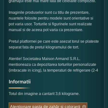
gramajul este mai mare fata de celelalte compozitii.
Imaginile produselor sunt cu titlu de prezentare,
nuantele folosite pentru modele sunt orientative si
pot varia usor. Torturile si figurinele sunt realizate
manual si de aceea pot varia ca prezentare.
Pretul platformei pe care este asezat torul se plateste
separat fata de pretul kilogramului de tort.
Atentie! Societatea Maison Armand S.R.L.
mentioneaza ca depozitarea torturilor personalizate
(imbracate in icing), la temperaturi de refrigerare (2-4
Informatii
Totul din imagine a cantarit 3,6 kilograme.
Atentionare pasta de zahăr și coloranți