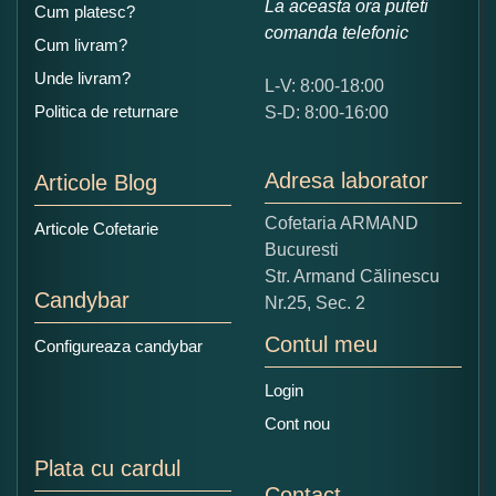
La aceasta ora puteti
Cum platesc?
comanda telefonic
Cum livram?
Unde livram?
L-V: 8:00-18:00
Ce nota acordati acestui produs?
Politica de returnare
S-D: 8:00-16:00
1
2
3
4
5
Nu tocmai bun
Excelent!
Adresa laborator
Articole Blog
Copiati alaturi numarul din imagine:
Cofetaria ARMAND
Articole Cofetarie
Bucuresti
Str. Armand Călinescu
Candybar
Nr.25, Sec. 2
Contul meu
Configureaza candybar
Login
Cont nou
Plata cu cardul
Contact