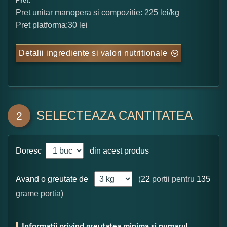
Pret:
Pret unitar manopera si compozitie: 225 lei/kg
Pret platforma:30 lei
Detalii ingrediente si valori nutritionale
SELECTEAZA CANTITATEA
2
Doresc
din acest produs
Avand o greutate de
(
22
portii pentru
135
grame portia)
Informatii privind greutatea minima si numarul