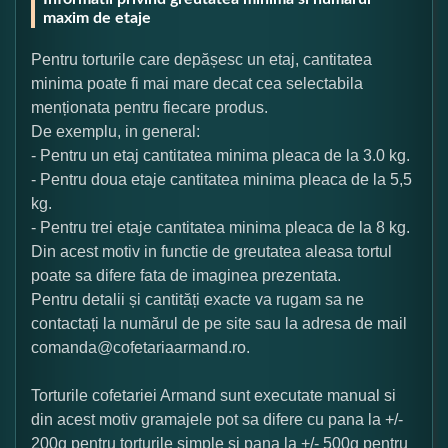
maxim de etaje
Pentru torturile care depășesc un etaj, cantitatea
minima poate fi mai mare decat cea selectabila
menționata pentru fiecare produs.
De exemplu, in general:
- Pentru un etaj cantitatea minima pleaca de la 3.0 kg.
- Pentru doua etaje cantitatea minima pleaca de la 5,5
kg.
- Pentru trei etaje cantitatea minima pleaca de la 8 kg.
Din acest motiv in functie de greutatea aleasa tortul
poate sa difere fata de imaginea prezentata.
Pentru detalii și cantități exacte va rugam sa ne
contactați la numărul de pe site sau la adresa de mail
comanda@cofetariaarmand.ro.
Torturile cofetariei Armand sunt executate manual si
din acest motiv gramajele pot sa difere cu pana la +/-
200g pentru torturile simple si pana la +/- 500g pentru