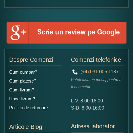
Formular pareri client
Numele dumneavoastra:
Adaugati o parere despre acest produs:
Despre Comenzi
Comenzi telefonice
(+4) 031.005.1187
Cum cumpar?
Puteti lasa un mesaj pentru a
Cum platesc?
fi contactat
Cum livram?
Unde livram?
L-V: 8:00-18:00
Ce nota acordati acestui produs?
Politica de returnare
S-D: 8:00-16:00
1
2
3
4
5
Nu tocmai bun
Excelent!
Adresa laborator
Articole Blog