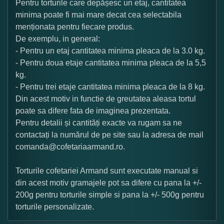
Pentru torturile care depășesc un etaj, cantitatea
minima poate fi mai mare decat cea selectabila
menționata pentru fiecare produs.
De exemplu, in general:
- Pentru un etaj cantitatea minima pleaca de la 3.0 kg.
- Pentru doua etaje cantitatea minima pleaca de la 5,5
kg.
- Pentru trei etaje cantitatea minima pleaca de la 8 kg.
Din acest motiv in functie de greutatea aleasa tortul
poate sa difere fata de imaginea prezentata.
Pentru detalii și cantități exacte va rugam sa ne
contactați la numărul de pe site sau la adresa de mail
comanda@cofetariaarmand.ro.
Torturile cofetariei Armand sunt executate manual si
din acest motiv gramajele pot sa difere cu pana la +/-
200g pentru torturile simple si pana la +/- 500g pentru
torturile personalizate.