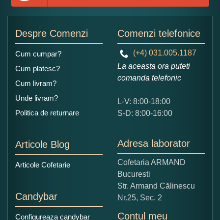
Adaugati o parere despre acest produs:
Despre Comenzi
Comenzi telefonice
(+4) 031.005.1187
Cum cumpar?
La aceasta ora puteti
Cum platesc?
comanda telefonic
Cum livram?
Unde livram?
L-V: 8:00-18:00
Ce nota acordati acestui produs?
Politica de returnare
S-D: 8:00-16:00
1
2
3
4
5
Nu tocmai bun
Excelent!
Adresa laborator
Articole Blog
Copiati alaturi numarul din imagine:
Cofetaria ARMAND
Articole Cofetarie
Bucuresti
Str. Armand Călinescu
Candybar
Nr.25, Sec. 2
Contul meu
Configureaza candybar