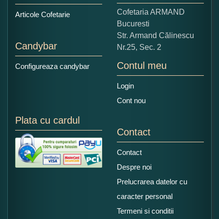
Copiati alaturi numarul din imagine:
Cofetaria ARMAND
Articole Cofetarie
Bucuresti
Str. Armand Călinescu
Candybar
Nr.25, Sec. 2
Contul meu
Configureaza candybar
Login
Cont nou
Plata cu cardul
Contact
Contact
Despre noi
Prelucrarea datelor cu
caracter personal
Termeni si conditii