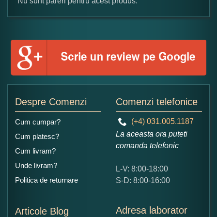
Nu sunt pareri pentru acest produs.
Formular pareri client
Numele dumneavoastra:
Adaugati o parere despre acest produs:
Despre Comenzi
Comenzi telefonice
(+4) 031.005.1187
Cum cumpar?
La aceasta ora puteti
Cum platesc?
comanda telefonic
Cum livram?
Unde livram?
L-V: 8:00-18:00
Ce nota acordati acestui produs?
Politica de returnare
S-D: 8:00-16:00
1
2
3
4
5
Nu tocmai bun
Excelent!
Adresa laborator
Articole Blog