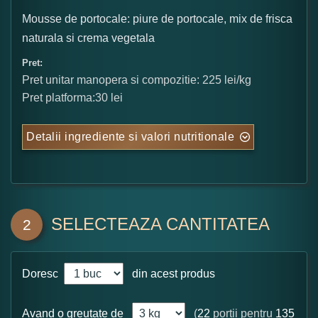
Mousse de portocale: piure de portocale, mix de frisca
naturala si crema vegetala
Pret:
Pret unitar manopera si compozitie: 225 lei/kg
Pret platforma:30 lei
Detalii ingrediente si valori nutritionale
SELECTEAZA CANTITATEA
2
Doresc
din acest produs
Avand o greutate de
(
22
portii pentru
135