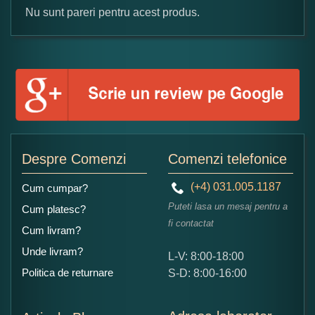
Nu sunt pareri pentru acest produs.
Formular pareri client
Numele dumneavoastra:
Adaugati o parere despre acest produs:
Despre Comenzi
Comenzi telefonice
(+4) 031.005.1187
Cum cumpar?
Puteti lasa un mesaj pentru a
Cum platesc?
fi contactat
Cum livram?
Unde livram?
L-V: 8:00-18:00
Ce nota acordati acestui produs?
Politica de returnare
S-D: 8:00-16:00
1
2
3
4
5
Nu tocmai bun
Excelent!