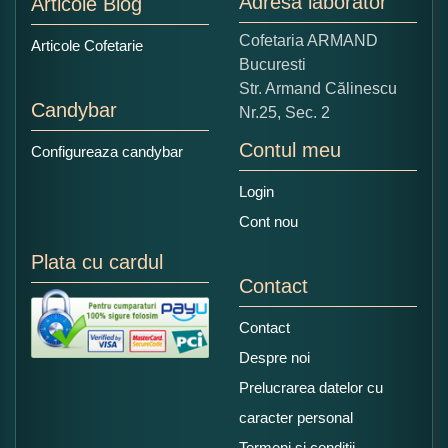
Adresa laborator
Articole Blog
Copiati alaturi numarul din imagine:
Cofetaria ARMAND
Articole Cofetarie
Bucuresti
Str. Armand Călinescu
Candybar
Nr.25, Sec. 2
Contul meu
Configureaza candybar
Login
Cont nou
Plata cu cardul
Contact
Contact
Despre noi
Prelucrarea datelor cu
caracter personal
Termeni si conditii