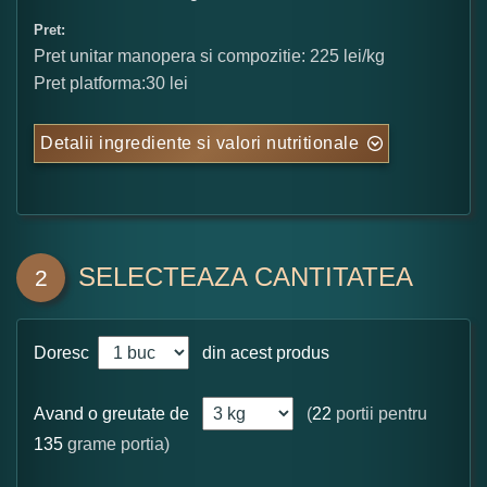
Pret:
Pret unitar manopera si compozitie: 225 lei/kg
Pret platforma:30 lei
Detalii ingrediente si valori nutritionale
SELECTEAZA CANTITATEA
2
Doresc
din acest produs
Avand o greutate de
(
22
portii pentru
135
grame portia)