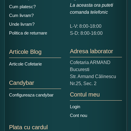
La aceasta ora puteti
Cum platesc?
comanda telefonic
Cum livram?
Unde livram?
L-V: 8:00-18:00
Ce nota acordati acestui produs?
Politica de returnare
S-D: 8:00-16:00
1
2
3
4
5
Nu tocmai bun
Excelent!
Adresa laborator
Articole Blog
Copiati alaturi numarul din imagine:
Cofetaria ARMAND
Articole Cofetarie
Bucuresti
Str. Armand Călinescu
Candybar
Nr.25, Sec. 2
Contul meu
Configureaza candybar
Login
Cont nou
Plata cu cardul