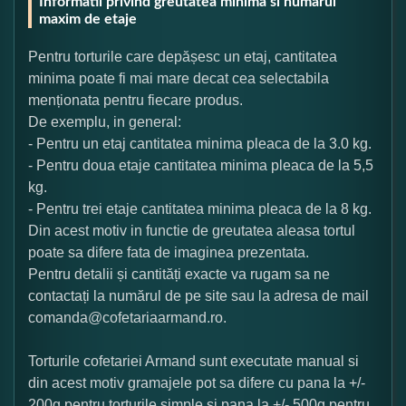
Informatii privind greutatea minima si numarul
maxim de etaje
Pentru torturile care depășesc un etaj, cantitatea
minima poate fi mai mare decat cea selectabila
menționata pentru fiecare produs.
De exemplu, in general:
- Pentru un etaj cantitatea minima pleaca de la 3.0 kg.
- Pentru doua etaje cantitatea minima pleaca de la 5,5
kg.
- Pentru trei etaje cantitatea minima pleaca de la 8 kg.
Din acest motiv in functie de greutatea aleasa tortul
poate sa difere fata de imaginea prezentata.
Pentru detalii și cantități exacte va rugam sa ne
contactați la numărul de pe site sau la adresa de mail
comanda@cofetariaarmand.ro.
Torturile cofetariei Armand sunt executate manual si
din acest motiv gramajele pot sa difere cu pana la +/-
200g pentru torturile simple si pana la +/- 500g pentru