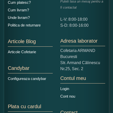
Puteti lasa un mesaj pentru a
Cum platesc?
fi contactat
Cum livram?
Unde livram?
L-V: 8:00-18:00
Ce nota acordati acestui produs?
Politica de returnare
S-D: 8:00-16:00
1
2
3
4
5
Nu tocmai bun
Excelent!
Adresa laborator
Articole Blog
Copiati alaturi numarul din imagine:
Cofetaria ARMAND
Articole Cofetarie
Bucuresti
Str. Armand Călinescu
Candybar
Nr.25, Sec. 2
Contul meu
Configureaza candybar
Login
Cont nou
Plata cu cardul
Contact