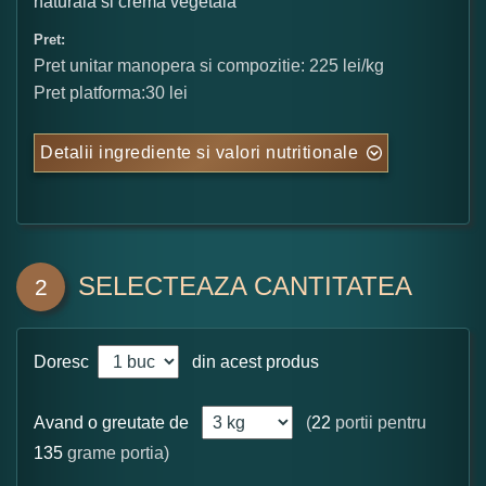
naturala si crema vegetala
Pret:
Pret unitar manopera si compozitie: 225 lei/kg
Pret platforma:30 lei
Detalii ingrediente si valori nutritionale
SELECTEAZA CANTITATEA
2
Doresc
din acest produs
Avand o greutate de
(
22
portii pentru
135
grame portia)