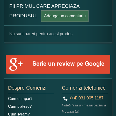
FII PRIMUL CARE APRECIAZA
PRODUSUL.
Adauga un comentariu
Nu sunt pareri pentru acest produs.
Formular pareri client
Numele dumneavoastra:
Adaugati o parere despre acest produs:
Despre Comenzi
Comenzi telefonice
(+4) 031.005.1187
Cum cumpar?
Puteti lasa un mesaj pentru a
Cum platesc?
fi contactat
Cum livram?