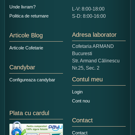
Unde livram?
L-V: 8:00-18:00
Ce nota acordati acestui produs?
Politica de returnare
S-D: 8:00-16:00
1
2
3
4
5
Nu tocmai bun
Excelent!
Adresa laborator
Articole Blog
Copiati alaturi numarul din imagine:
Cofetaria ARMAND
Articole Cofetarie
Bucuresti
Str. Armand Călinescu
Candybar
Nr.25, Sec. 2
Contul meu
Configureaza candybar
Login
Cont nou
Plata cu cardul
Contact
Contact