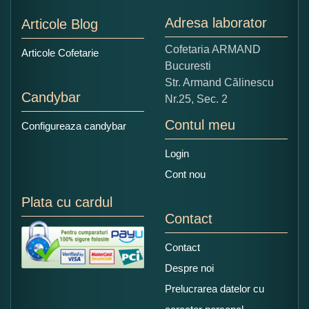
Nu tocmai bun
Excelent!
Adresa laborator
Articole Blog
Copiati alaturi numarul din imagine:
Cofetaria ARMAND
Articole Cofetarie
Bucuresti
Str. Armand Călinescu
Candybar
Nr.25, Sec. 2
Contul meu
Configureaza candybar
Login
Cont nou
Plata cu cardul
Contact
Contact
Despre noi
Prelucrarea datelor cu