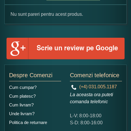
Nu sunt pareri pentru acest produs.
Formular pareri client
Numele dumneavoastra:
Adaugati o parere despre acest produs:
Despre Comenzi
Comenzi telefonice
(+4) 031.005.1187
Cum cumpar?
La aceasta ora puteti
Cum platesc?
comanda telefonic
Cum livram?
Unde livram?
L-V: 8:00-18:00
Ce nota acordati acestui produs?
Politica de returnare
S-D: 8:00-16:00
1
2
3
4
5