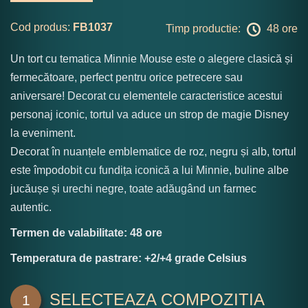
Cod produs:
FB1037
Timp productie:
48 ore
Un tort cu tematica Minnie Mouse este o alegere clasică și
fermecătoare, perfect pentru orice petrecere sau
aniversare! Decorat cu elementele caracteristice acestui
personaj iconic, tortul va aduce un strop de magie Disney
la eveniment.
Decorat în nuanțele emblematice de roz, negru și alb, tortul
este împodobit cu fundița iconică a lui Minnie, buline albe
jucăușe și urechi negre, toate adăugând un farmec
autentic.
Termen de valabilitate: 48 ore
Temperatura de pastrare: +2/+4 grade Celsius
SELECTEAZA COMPOZITIA
1