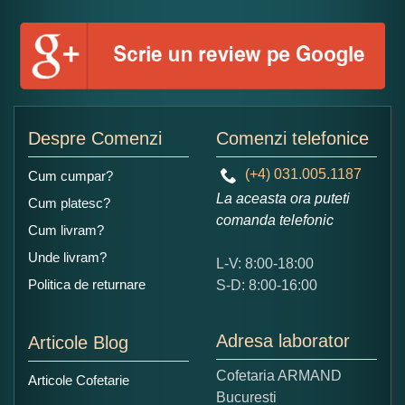
Numele dumneavoastra:
Adaugati o parere despre acest produs:
Despre Comenzi
Comenzi telefonice
(+4) 031.005.1187
Cum cumpar?
La aceasta ora puteti
Cum platesc?
comanda telefonic
Cum livram?
Unde livram?
L-V: 8:00-18:00
Ce nota acordati acestui produs?
Politica de returnare
S-D: 8:00-16:00
1
2
3
4
5
Nu tocmai bun
Excelent!
Adresa laborator
Articole Blog
Copiati alaturi numarul din imagine:
Cofetaria ARMAND
Articole Cofetarie
Bucuresti