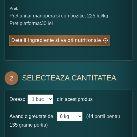
Pret:
Pret unitar manopera si compozitie: 225 lei/kg
Pret platforma:30 lei
Detalii ingrediente si valori nutritionale
SELECTEAZA CANTITATEA
2
Doresc
din acest produs
Avand o greutate de
(
44
portii pentru
135
grame portia)