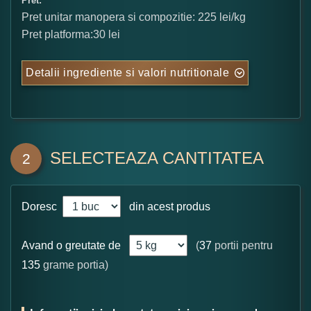
Pret:
Pret unitar manopera si compozitie: 225 lei/kg
Pret platforma:30 lei
Detalii ingrediente si valori nutritionale
SELECTEAZA CANTITATEA
2
Doresc
din acest produs
Avand o greutate de
(
37
portii pentru
135
grame portia)