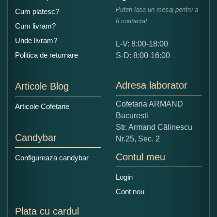
Puteti lasa un mesaj pentru a
Cum platesc?
fi contactat
Cum livram?
Unde livram?
L-V: 8:00-18:00
Ce nota acordati acestui produs?
Politica de returnare
S-D: 8:00-16:00
1
2
3
4
5
Nu tocmai bun
Excelent!
Adresa laborator
Articole Blog
Copiati alaturi numarul din imagine:
Cofetaria ARMAND
Articole Cofetarie
Bucuresti
Str. Armand Călinescu
Candybar
Nr.25, Sec. 2
Contul meu
Configureaza candybar
Login
Cont nou
Plata cu cardul