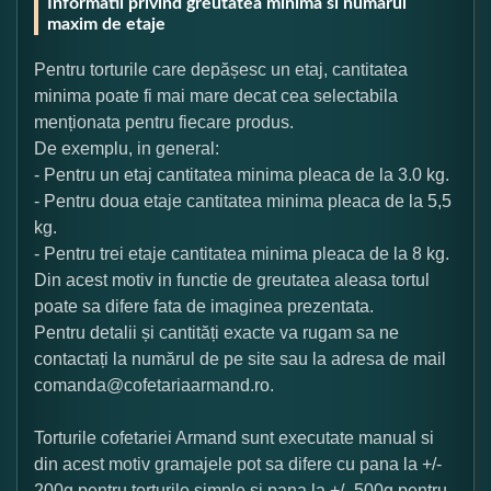
Informatii privind greutatea minima si numarul
maxim de etaje
Pentru torturile care depășesc un etaj, cantitatea
minima poate fi mai mare decat cea selectabila
menționata pentru fiecare produs.
De exemplu, in general:
- Pentru un etaj cantitatea minima pleaca de la 3.0 kg.
- Pentru doua etaje cantitatea minima pleaca de la 5,5
kg.
- Pentru trei etaje cantitatea minima pleaca de la 8 kg.
Din acest motiv in functie de greutatea aleasa tortul
poate sa difere fata de imaginea prezentata.
Pentru detalii și cantități exacte va rugam sa ne
contactați la numărul de pe site sau la adresa de mail
comanda@cofetariaarmand.ro.
Torturile cofetariei Armand sunt executate manual si
din acest motiv gramajele pot sa difere cu pana la +/-
200g pentru torturile simple si pana la +/- 500g pentru