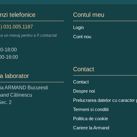
mele dumneavoastra:
zi telefonice
Contul meu
) 031.005.1187
Login
sa un mesaj pentru a fi contactat
Cont nou
augati o parere despre acest produs:
00-18:00
00-16:00
Contact
a laborator
Contact
ria ARMAND Bucuresti
 nota acordati acestui produs?
Despre noi
mand Călinescu
2
3
4
5
Prelucrarea datelor cu caracter
Sec. 2
tocmai bun
Excelent!
Termeni si conditii
Politica de cookie
iati alaturi numarul din imagine:
Cariere la Armand