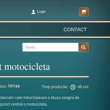
Login
CONTACT
t motocicleta
dus:
TP744
Timp productie:
48 ore
masculin care intruchipeaza o bluza neagra de
 punct central o motocicleta.