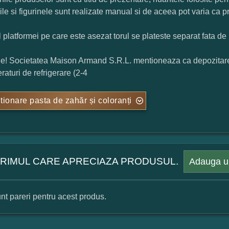
rile si figurinele sunt realizate manual si de aceea pot varia ca p
l platformei pe care este asezat torul se plateste separat fata de 
ie! Societatea Maison Armand S.R.L. mentioneaza ca depozitarea t
raturi de refrigerare (2-4
tionare pasta de zahăr și coloranți
 PRIMUL CARE APRECIAZA PRODUSUL.
Adauga u
nt pareri pentru acest produs.
mular pareri client