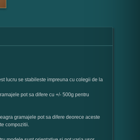
st lucru se stabileste impreuna cu colegii de la
ramajele pot sa difere cu +/- 500g pentru
neagra gramajele pot sa difere deorece aceste
te compozitii.
ru modele sunt orientative si pot varia usor.