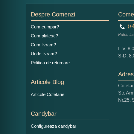
Nu
Despre Comenzi
Comen
(+4
Cum cumpar?
Puteti la
Cum platesc?
Ad
Cum livram?
L-V: 8:
Unde livram?
S-D: 8:
Politica de returnare
Adres
Articole Blog
Cofeta
Ce
Str. Ar
Articole Cofetarie
1
Nr.25, 
Nu 
Candybar
Cop
Configureaza candybar