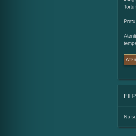
Tortu
Pretu
Atent
tempe
Aten
FII
Nu su
For