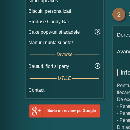
Mini cupcakes
Biscuiti personalizati
2
Produse Candy Bar
Cake pops-uri si acadele
Dore
Marturii nunta si botez
Avand
Diverse
Bauturi, flori si party
Inf
UTILE
Pentru
Contact
fiecar
De exe
- Pent
- Pent
- Pent
Din ac