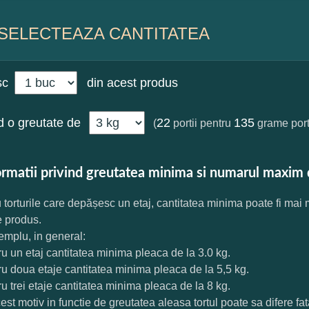
SELECTEAZA CANTITATEA
sc
din acest produs
 o greutate de
22
135
(
portii pentru
grame port
ormatii privind greutatea minima si numarul maxim 
 torturile care depășesc un etaj, cantitatea minima poate fi mai
e produs.
mplu, in general:
ru un etaj cantitatea minima pleaca de la 3.0 kg.
ru doua etaje cantitatea minima pleaca de la 5,5 kg.
ru trei etaje cantitatea minima pleaca de la 8 kg.
est motiv in functie de greutatea aleasa tortul poate sa difere f