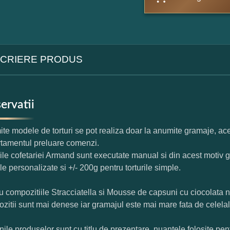
CRIERE PRODUS
ervatii
te modele de torturi se pot realiza doar la anumite gramaje, ace
tamentul preluare comenzi.
rile cofetariei Armand sunt executate manual si din acest motiv g
ile personalizate si +/- 200g pentru torturile simple.
u compozitiile Stracciatella si Mousse de capsuni cu ciocolata 
zitii sunt mai denese iar gramajul este mai mare fata de celelal
nile produselor sunt cu titlu de prezentare, nuantele folosite pent