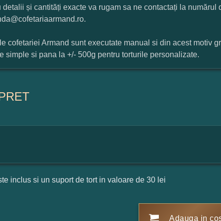
 detalii și cantități exacte va rugam sa ne contactați la numărul
da@cofetariaarmand.ro.
ile cofetariei Armand sunt executate manual si din acest motiv g
ile simple si pana la +/- 500g pentru torturile personalizate.
PRET
ste inclus si un suport de tort in valoare de 30 lei
Adauga in co