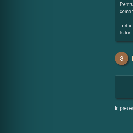
Pentru
coman
Tortur
tortur
3
In pret e