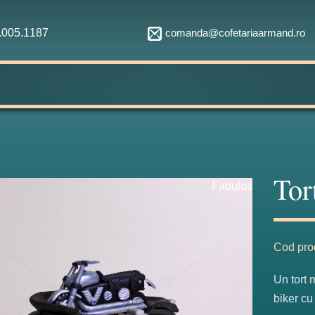
comanda@cofetariaarmand.ro
1.005.1187
Tor
Fabulos
Cod pro
Un tort 
biker cu