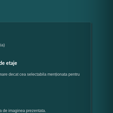
ia)
de etaje
 mare decat cea selectabila menționata pentru
ata de imaginea prezentata.