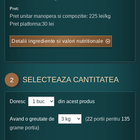
Pret:
Pret unitar manopera si compozitie: 225 lei/kg
Pret platforma:30 lei
Detalii ingrediente si valori nutritionale
SELECTEAZA CANTITATEA
2
Doresc
din acest produs
Avand o greutate de
(
22
portii pentru
135
grame portia)